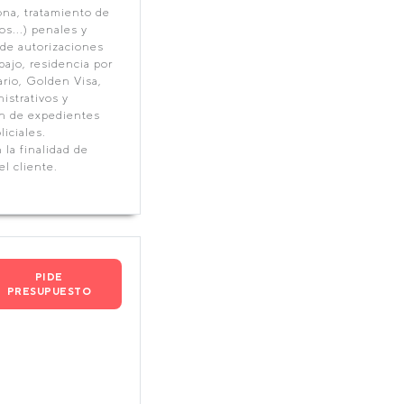
ona, tratamiento de
os...) penales y
 de autorizaciones
bajo, residencia por
ario, Golden Visa,
istrativos y
ón de expedientes
iciales.
la finalidad de
l cliente.
PIDE
PRESUPUESTO