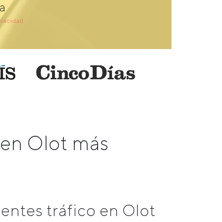
a
ivacidad
 en Olot más
ntes tráfico en Olot