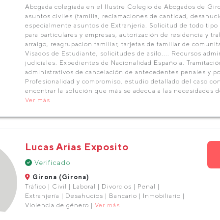
Abogada colegiada en el Ilustre Colegio de Abogados de Gir
asuntos civiles (familia, reclamaciones de cantidad, desahuci
especialmente asuntos de Extranjeria. Solicitud de todo tipo
para particulares y empresas, autorización de residencia y tra
arraigo, reagrupacion familiar, tarjetas de familiar de comunit
Visados de Estudiante, solicitudes de asilo.... Recursos admin
judiciales. Expedientes de Nacionalidad Española. Tramitaci
administrativos de cancelación de antecedentes penales y pol
Profesionalidad y compromiso, estudio detallado del caso con 
encontrar la solución que más se adecua a las necesidades de
Ver más
Lucas Arias Exposito
Verificado
Girona (Girona)
Tráfico | Civil | Laboral | Divorcios | Penal |
Extranjería | Desahucios | Bancario | Inmobiliario |
Violencia de género |
Ver más