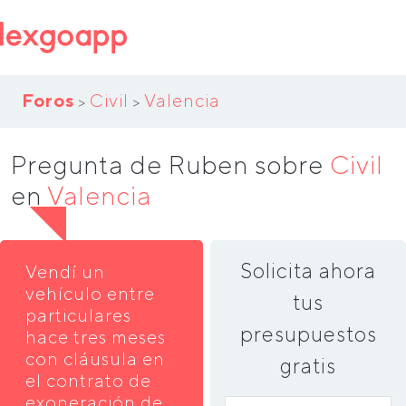
Foros
Civil
Valencia
>
>
Pregunta de Ruben sobre
Civil
en
Valencia
Solicita ahora
Vendí un
vehículo entre
tus
particulares
presupuestos
hace tres meses
con cláusula en
gratis
el contrato de
exoneración de