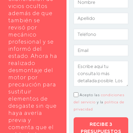
vicios ocultos
además de que
también se
revisó por
mecánico
profesional y se
informó del
estado. Ahora ha
realizado
desmontaje del
motor por
precaución para
sustituir
Acepto las
condiciones
elementos de
del servicio
y la
política de
desgaste sin que
privacidad
haya avería
previa y
RECIBE 3
comenta que el
PRESUPUESTOS