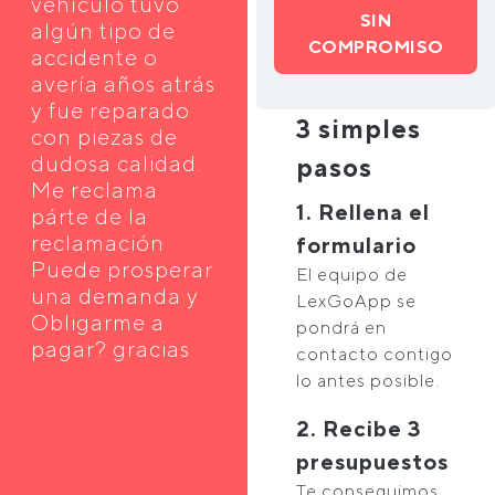
vehículo tuvo
SIN
algún tipo de
COMPROMISO
accidente o
avería años atrás
y fue reparado
3 simples
con piezas de
dudosa calidad.
pasos
Me reclama
1. Rellena el
párte de la
reclamación
formulario
Puede prosperar
El equipo de
una demanda y
LexGoApp se
Obligarme a
pondrá en
pagar? gracias
contacto contigo
lo antes posible.
2. Recibe 3
presupuestos
Te conseguimos