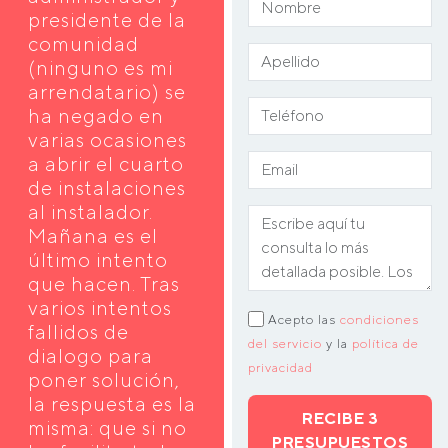
presidente de la
comunidad
(ninguno es mi
arrendatario) se
ha negado en
varias ocasiones
a abrir el cuarto
de instalaciones
al instalador.
Mañana es el
último intento
que hacen. Tras
varios intentos
Acepto las
condiciones
fallidos de
del servicio
y la
política de
dialogo para
privacidad
poner solución,
la respuesta es la
RECIBE 3
misma: que si no
PRESUPUESTOS