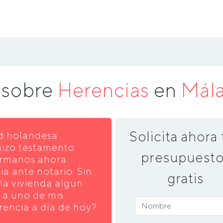
 sobre
Herencias
en
Mál
Solicita ahora 
d holandesa
hizo testamento
presupuesto
hermanos ahora
ia ante notario. Sin
gratis
la vivienda algun
 a uno de mis
encia a día de hoy?