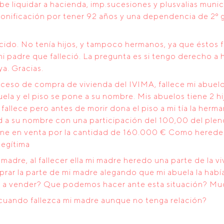
 liquidar a hacienda, imp.sucesiones y plusvalias munici
bonificación por tener 92 años y una dependencia de 2º g
ecido. No tenía hijos, y tampoco hermanos, ya que éstos f
i padre que falleció. La pregunta es si tengo derecho a h
ya. Gracias.
oceso de compra de vivienda del IVIMA, fallece mi abue
uela y el piso se pone a su nombre. Mis abuelos tiene 2 hij
 fallece pero antes de morir dona el piso a mi tía la herma
dad a su nombre con una participación del 100,00 del ple
tiene en venta por la cantidad de 160.000 € Como heredera 
legítima
madre, al fallecer ella mi madre heredo una parte de la v
ar la parte de mi madre alegando que mi abuela la habí
a a vender? Que podemos hacer ante esta situación? Muc
cuando fallezca mi madre aunque no tenga relación?