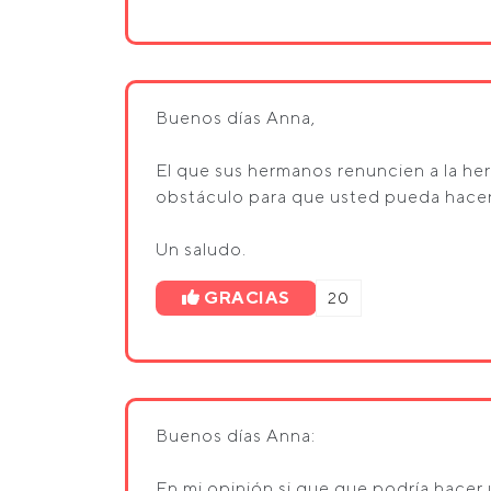
Buenos días Anna,
El que sus hermanos renuncien a la he
obstáculo para que usted pueda hacer 
Un saludo.
GRACIAS
20
Buenos días Anna:
En mi opinión si que que podría hace