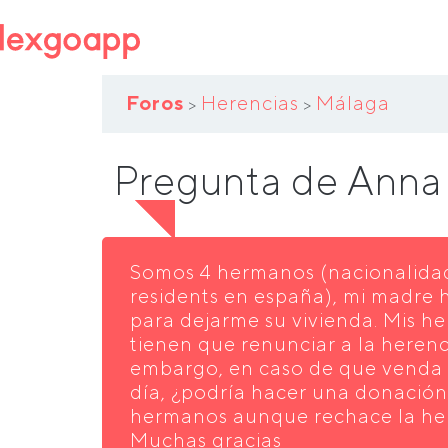
Foros
Herencias
Málaga
>
>
Pregunta de Anna
Somos 4 hermanos (nacionalida
residents en españa), mi madre 
para dejarme su vivienda. Mis 
tienen que renunciar a la herenc
embargo, en caso de que venda 
día, ¿podría hacer una donación
hermanos aunque rechace la her
Muchas gracias