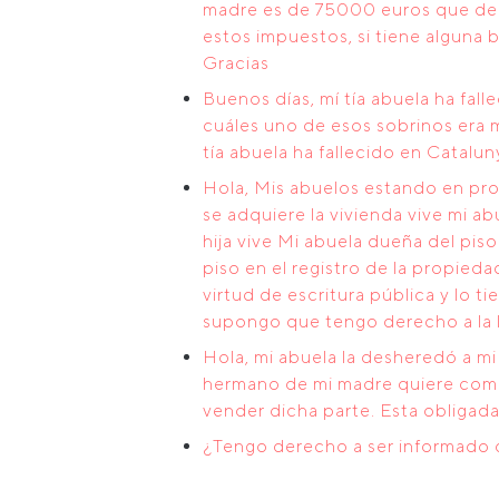
madre es de 75000 euros que debe
estos impuestos, si tiene alguna 
Gracias
Buenos días, mí tía abuela ha fall
cuáles uno de esos sobrinos era m
tía abuela ha fallecido en Catalun
Hola, Mis abuelos estando en pr
se adquiere la vivienda vive mi ab
hija vive Mi abuela dueña del piso
piso en el registro de la propie
virtud de escritura pública y lo 
supongo que tengo derecho a la 
Hola, mi abuela la desheredó a mi 
hermano de mi madre quiere compr
vender dicha parte. Esta obligad
¿Tengo derecho a ser informado 