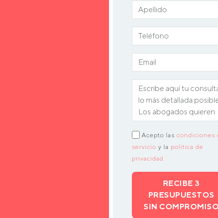
Acepto las
condiciones 
servicio
y la
política de
privacidad
RECIBE 3
PRESUPUESTOS
SIN COMPROMIS