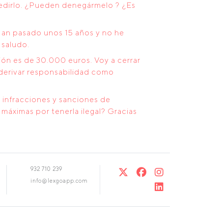
pedirlo. ¿Pueden denegármelo ? ¿Es
an pasado unos 15 años y no he
 saludo.
ión es de 30.000 euros. Voy a cerrar
 derivar responsabilidad como
s infracciones y sanciones de
máximas por tenerla ilegal? Gracias
932 710 239
info@lexgoapp.com