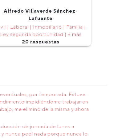
Alfredo Villaverde Sánchez-
Lafuente
vil | Laboral | Inmobiliario | Familia |
Ley segunda oportunidad |
+ más
20 respuestas
s eventuales, por temporada. Estuve
rendimiento impidiéndome trabajar en
abajo, me eliminó de la misma y ahora
educción de jornada de lunes a
os y nunca pedí nada porque nunca lo