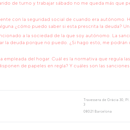
marido de turno y trabajar sábado no me queda más que 
nte con la seguridad social de cuando era autónomo. H
 alguna ¿cómo puedo saber si esta prescrita la deuda? Un
ancionado a la sociedad de la que soy autónomo. La sanc
gar la deuda porque no puedo. ¿Si hago esto, me podrán
 empleada del hogar. Cuál es la normativa que regula la
sponen de papeles en regla? Y cuáles son las sanciones 
Travessera de Gràcia 30, Pl.
3
08021 Barcelona