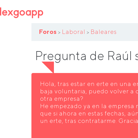
Foros
Laboral
Baleares
>
>
Pregunta de Raúl
Hola, tras estar en erte en una e
baja voluntaria, puedo volver a 
otra empresa?
He empezado ya en la empresa n
que si ahora en estas fechas, a
un erte, tras contratarme. Graci