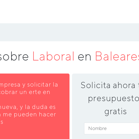
 sobre
Laboral
en
Baleare
Solicita ahora 
mpresa y solicitar la
cobrar un erte en
presupuesto
ueva, y la duda es
gratis
ún me pueden hacer
as