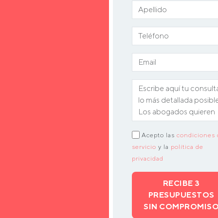
Acepto las
condiciones 
servicio
y la
política de
privacidad
RECIBE 3
PRESUPUESTOS
SIN COMPROMIS