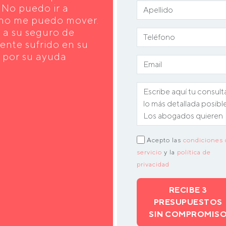
 No puedo ir a
q no me puedo mover.
 a su seguro de
dente sufrido en su
 por su ayuda
Acepto las
condiciones 
servicio
y la
política de
privacidad
RECIBE 3
PRESUPUESTOS
SIN COMPROMIS