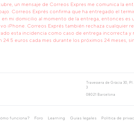
tubre, un mensaje de Correos Expres me comunica la ent
trabajo. Correos Exprés confirma que ha entregado el term
en mi domicilio al momento de la entrega, entonces es un
evo iPhone. Correos Exprés también rechaza cualquier r
ado esta incidencia como caso de entrega incorrecta y n
 24.5 euros cada mes durante los próximos 24 meses, si
Travessera de Gràcia 30, Pl.
3
08021 Barcelona
ómo funciona?
Foro
Learning
Guías legales
Política de priva