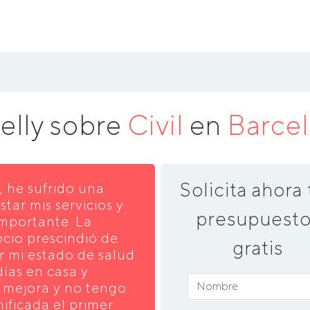
elly sobre
Civil
en
Barce
Solicita ahora 
 he sufrido una
star mis servicios y
presupuesto
mportante. La
cio prescindió de
gratis
or mi estado de salud
días en casa y
 mejora y no tengo
ificada el primer