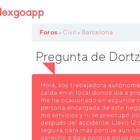
Foros
Civil
Barcelona
>
>
Pregunta de Dortz
Hola, soy trabajadora autónoma,
caída en el local donde iba a pre
me ha ocasionado un esguince i
persona encargada de este nego
mis servicios y ni se preocupó p
después del accidente. Llevo 12 
seguirá para más porque aun no
derecho a baja porque estoy bon