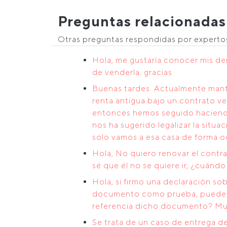
Preguntas relacionadas
Otras preguntas respondidas por expert
Hola, me gustaría conocer mis de
de venderla. gracias
Buenas tardes. Actualmente mante
renta antigua bajo un contrato ve
entonces hemos seguido haciendo e
nos ha sugerido legalizar la situa
solo vamos a esa casa de forma oc
Hola, No quiero renovar el contra
sé que él no se quiere ir, ¿cuán
Hola, si firmo una declaración so
documento como prueba, pueden l
referencia dicho documento? Muc
Se trata de un caso de entrega d