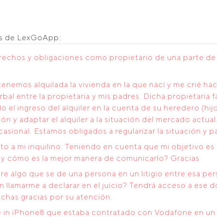
os de LexGoApp:
rechos y obligaciones como propietario de una parte de u
nemos alquilada la vivienda en la que nací y me crié h
rbal entre la propietaria y mis padres. Dicha propietaria 
l ingreso del alquiler en la cuenta de su heredero (hijo
ción y adaptar el alquiler a la situación del mercado act
asional. Estamos obligados a regularizar la situación y p
to a mi inquilino. Teniendo en cuenta que mi objetivo es 
do y cómo es la mejor manera de comunicarlo? Gracias
bre algo que se de una persona en un litigio entre esa pe
lamarme a declarar en el juicio? Tendrá acceso a ese d
has gracias por su atención.
e in iPhone8 que estaba contratado con Vodafone en un tr