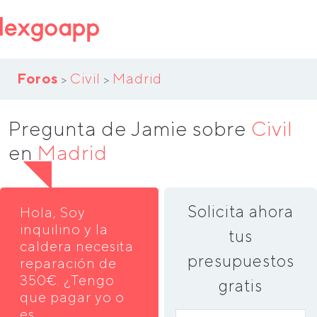
Foros
Civil
Madrid
>
>
Pregunta de Jamie sobre
Civil
en
Madrid
Solicita ahora
Hola, Soy
inquilino y la
tus
caldera necesita
presupuestos
reparación de
350€. ¿Tengo
gratis
que pagar yo o
es