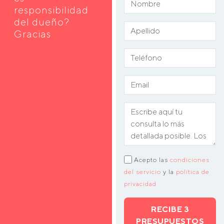
responsibilidad
del dueño?
Gracias
Acepto las
condiciones
del servicio
y la
política de
privacidad
RECIBE 3
PRESUPUESTOS