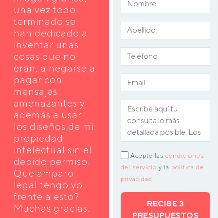
una vez todo
terminado se
han dedicado a
inventar unas
cosas que no
eran, a negarse a
pagar con
mensajes
amenazantes y
además a usar
los diseños de mi
propiedad
intelectual sin el
Acepto las
condiciones
debido permiso.
del servicio
y la
política de
Que amparo
privacidad
legal tengo yo
frente a esto?
RECIBE 3
Muchas gracias.
PRESUPUESTOS