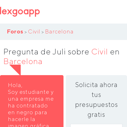
Foros
Civil
Barcelona
>
>
Pregunta de Juli sobre
Civil
en
Barcelona
Solicita ahora
Hola,
Soy estudiante y
tus
una empresa me
presupuestos
ha contratado
en negro para
gratis
hacerle la
imagen gráfica,