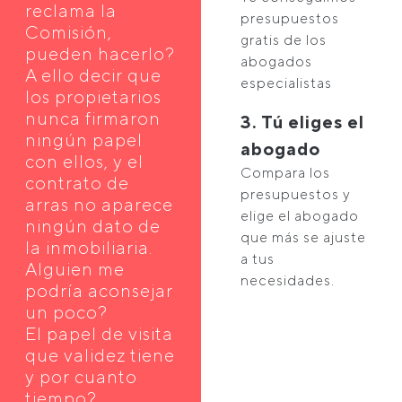
reclama la
presupuestos
Comisión,
gratis de los
pueden hacerlo?
abogados
A ello decir que
especialistas
los propietarios
nunca firmaron
3. Tú eliges el
ningún papel
abogado
con ellos, y el
Compara los
contrato de
presupuestos y
arras no aparece
elige el abogado
ningún dato de
que más se ajuste
la inmobiliaria.
a tus
Alguien me
necesidades.
podría aconsejar
un poco?
El papel de visita
que validez tiene
y por cuanto
tiempo?