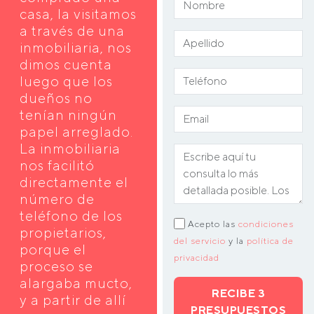
casa, la visitamos
a través de una
inmobiliaria, nos
dimos cuenta
luego que los
dueños no
tenían ningún
papel arreglado.
La inmobiliaria
nos facilitó
directamente el
número de
teléfono de los
Acepto las
condiciones
propietarios,
del servicio
y la
política de
porque el
privacidad
proceso se
alargaba mucto,
RECIBE 3
y a partir de allí
PRESUPUESTOS