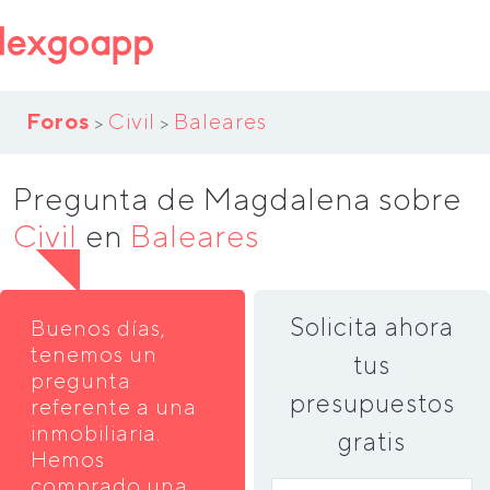
Foros
Civil
Baleares
>
>
Pregunta de Magdalena sobre
Civil
en
Baleares
Solicita ahora
Buenos días,
tenemos un
tus
pregunta
presupuestos
referente a una
inmobiliaria.
gratis
Hemos
comprado una