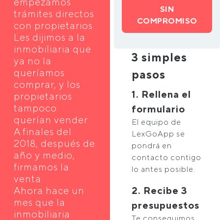
empezamos
SIN
trámites directos
COMPROMISO
con propietarios.
Les dijimos a la
inmobiliaria que
3 simples
ya no la
queríamos
pasos
comprar, y los
1. Rellena el
propietarios
tampoco
formulario
querían vender.
El equipo de
A finales del
LexGoApp se
2018, después de
pondrá en
año y medio,
contacto contigo
firmamos la
lo antes posible.
venta.
Ahora hace un
2. Recibe 3
mes que la
presupuestos
inmobiliaria
Te conseguimos