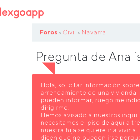
Foros
Civil
Navarra
>
>
Pregunta de Ana i
Hola, solicitar información sobr
arrendamiento de una vivienda. 
pueden informar, ruego me ind
dirigirme.
Hemos avisado a nuestros inquil
necesitamos el piso de aquí a t
nuestra hija se quiere ir a vivir a
dicen que no pueden irse porqu