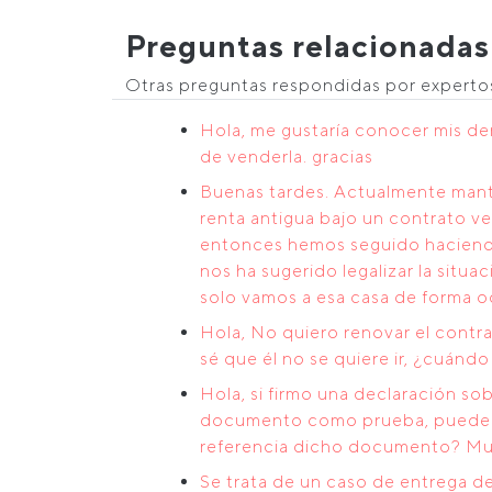
Preguntas relacionadas
Otras preguntas respondidas por expert
Hola, me gustaría conocer mis de
de venderla. gracias
Buenas tardes. Actualmente mante
renta antigua bajo un contrato ve
entonces hemos seguido haciendo e
nos ha sugerido legalizar la situa
solo vamos a esa casa de forma oc
Hola, No quiero renovar el contra
sé que él no se quiere ir, ¿cuán
Hola, si firmo una declaración so
documento como prueba, pueden l
referencia dicho documento? Muc
Se trata de un caso de entrega d