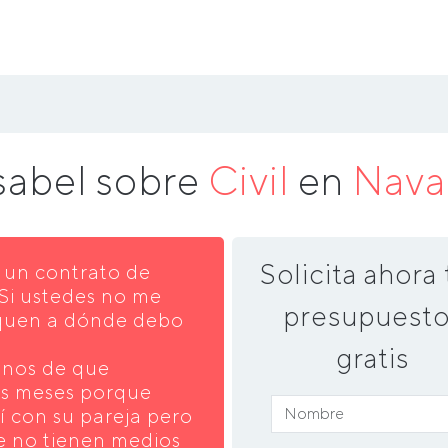
sabel sobre
Civil
en
Nava
Solicita ahora 
e un contrato de
Si ustedes no me
presupuesto
iquen a dónde debo
gratis
inos de que
res meses porque
llí con su pareja pero
e no tienen medios