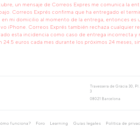
tubre, un mensaje de Correos Expres me comunica la ent
trabajo. Correos Exprés confirma que ha entregado el term
en mi domicilio al momento de la entrega, entonces es un
evo iPhone. Correos Exprés también rechaza cualquier r
ado esta incidencia como caso de entrega incorrecta y n
 24.5 euros cada mes durante los próximos 24 meses, si
Travessera de Gràcia 30, Pl.
3
08021 Barcelona
ómo funciona?
Foro
Learning
Guías legales
Política de priva