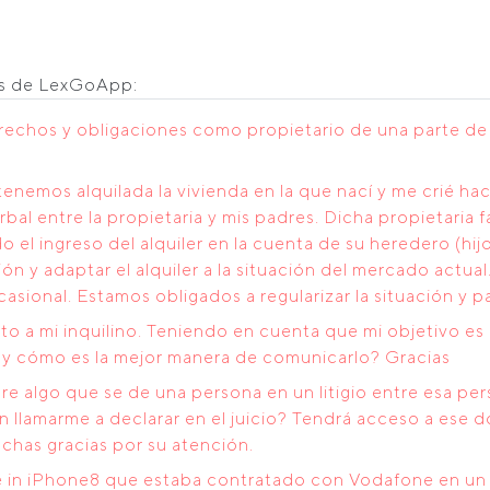
os de LexGoApp:
rechos y obligaciones como propietario de una parte de u
nemos alquilada la vivienda en la que nací y me crié h
rbal entre la propietaria y mis padres. Dicha propietaria 
l ingreso del alquiler en la cuenta de su heredero (hijo
ción y adaptar el alquiler a la situación del mercado act
asional. Estamos obligados a regularizar la situación y p
to a mi inquilino. Teniendo en cuenta que mi objetivo es 
do y cómo es la mejor manera de comunicarlo? Gracias
bre algo que se de una persona en un litigio entre esa pe
lamarme a declarar en el juicio? Tendrá acceso a ese d
has gracias por su atención.
e in iPhone8 que estaba contratado con Vodafone en un tr