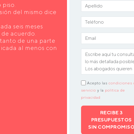
 piso.
isión del mismo dice
cada seis meses
n de acuerdo.
, tanto de una parte
nicada al menos con
Acepto las
condiciones 
servicio
y la
política de
privacidad
RECIBE 3
PRESUPUESTOS
SIN COMPROMIS