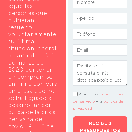
aquellas
personas que
hubieran
resuelto
voluntariamente
su última
situación laboral
a partir del día 1
de marzo de
2020 por tener
un compromiso
en firme con otra
empresa que no
Acepto las
condiciones
se ha llegado a
del servicio
y la
política de
desarrollar por
privacidad
culpa de la crisis
derivada del
RECIBE 3
covid-19. El 3 de
PRESUPUESTOS