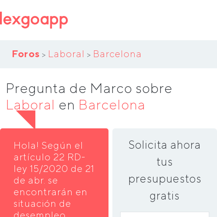
Foros
Laboral
Barcelona
>
>
Pregunta de Marco sobre
Laboral
en
Barcelona
Solicita ahora
Hola! Según el
artículo 22 RD-
tus
ley 15/2020 de 21
presupuestos
de abr. se
encontrarán en
gratis
situación de
desempleo