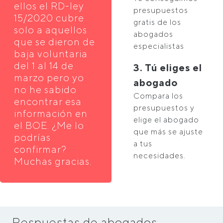
ellos el RD-ley
presupuestos
15/2020 cubre
gratis de los
solo a aquellos
abogados
que se dieron de
especialistas
baja voluntaria
del 1 al 14 de
3. Tú eliges el
marzo pero yo
abogado
no he sabido
Compara los
encontrar esa
presupuestos y
información en
elige el abogado
el BOE. ¿Me lo
que más se ajuste
podrías
a tus
confirmar?
necesidades.
Muchas gracias.
Respuestas de abogados