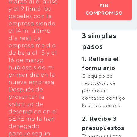
marzo di el aviso
SIN
y el 9 firmé los
COMPROMISO
papeles con la
empresa siendo
el 14 mi último
3 simples
día real. La
empresa me dio
pasos
de baja el 15 y el
1. Rellena el
16 de marzo
hubiese sido mi
formulario
primer día en la
El equipo de
nueva empresa.
LexGoApp se
Después de
pondrá en
presentar la
contacto contigo
solicitud de
lo antes posible.
desempleo en el
SEPE me la han
2. Recibe 3
denegado
presupuestos
porque según
Te conseguimos