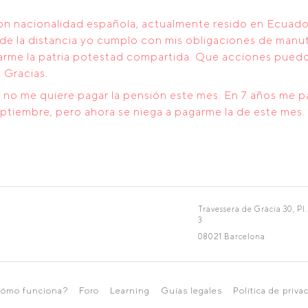
on nacionalidad española, actualmente resido en Ecuado
de la distancia yo cumplo con mis obligaciones de manut
itarme la patria potestad compartida. Que acciones pue
 Gracias.
o no me quiere pagar la pensión este mes. En 7 años me p
septiembre, pero ahora se niega a pagarme la de este mes
Travessera de Gràcia 30, Pl.
3
08021 Barcelona
ómo funciona?
Foro
Learning
Guías legales
Política de priva