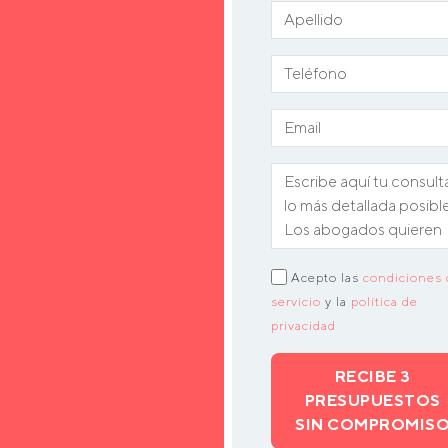
Acepto las
condiciones 
servicio
y la
política de
privacidad
RECIBE 3
PRESUPUESTOS
SIN COMPROMIS