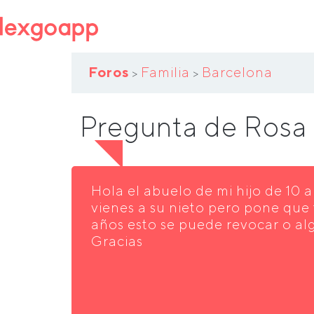
Foros
Familia
Barcelona
>
>
Pregunta de Rosa
Hola el abuelo de mi hijo de 10 
vienes a su nieto pero pone que
años esto se puede revocar o al
Gracias