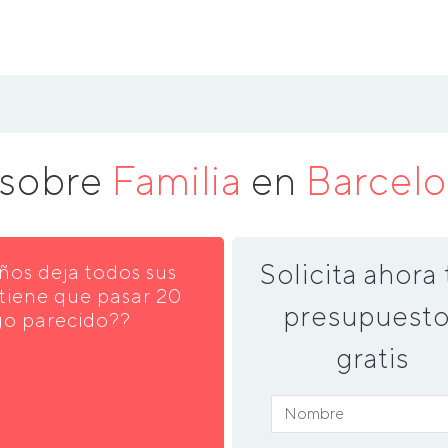
 sobre
Familia
en
Barcel
Solicita ahora 
años deja todos sus
 tiene que pasar 20
presupuesto
go parecido??
gratis