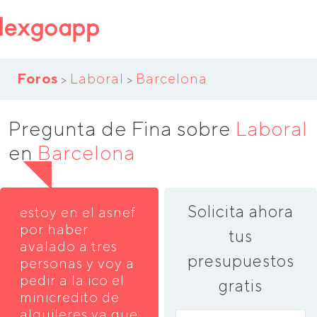
Foros
Laboral
Barcelona
>
>
Pregunta de Fina sobre
Laboral
en
Barcelona
Solicita ahora
estoy en el asnef
por haber
tus
avalado a tres
presupuestos
personas y voy a
pedir a la ico el
gratis
minicredito de
alquileres ya que