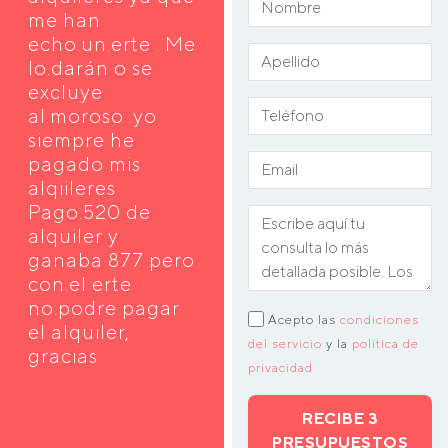
me han
echo.un.erte . Me
lo.darán o se
excluye
al.moroso .yo
siempre he
pagado mis
alqiileres
Pago.520 de
alquiler y
ganaba 877 pero
con.el erte
no.podre pagar
Acepto las
condiciones
el alquiler,
del servicio
y la
política de
gracias
privacidad
RECIBE 3
PRESUPUESTOS