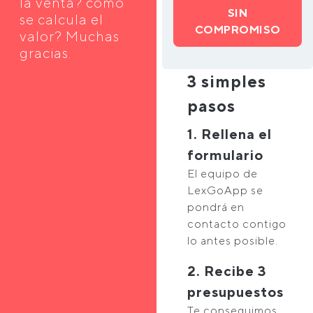
la venta? como
SIN
se calcula el
COMPROMISO
valor? Muchas
gracias.
3 simples
pasos
1. Rellena el
formulario
El equipo de
LexGoApp se
pondrá en
contacto contigo
lo antes posible.
2. Recibe 3
presupuestos
Te conseguimos