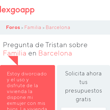
Foros
Familia
Barcelona
>
>
Pregunta de Tristan sobre
Familia
en
Barcelona
Solicita ahora
Estoy divorciado
y el uso y
tus
disfrute de la
presupuestos
vivienda la
dispone mi
gratis
exmujer con mis
hijos. La vivienda