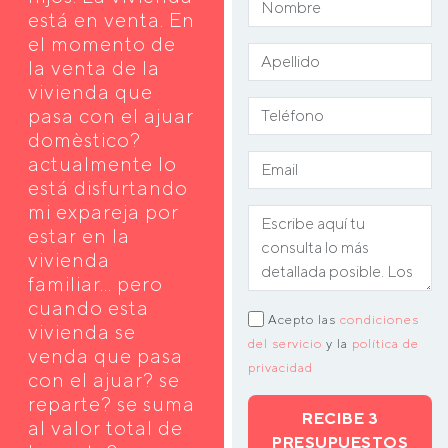
está en venta. En
el momento de
la venta de la
vivienda que
pasa con el ajuar
domèstico?
actualmente lo
está disfurtando
mi expareja por
estar en la
vivienda
familiar... pero
cuando esta
Acepto las
condiciones
vivienda se
del servicio
y la
política de
venda que pasa
privacidad
con el ajuar? se
reparte? se suma
RECIBE 3
al valor total de
PRESUPUESTOS