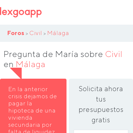
Foros
Civil
Málaga
>
>
Pregunta de María sobre
Civil
en
Málaga
Solicita ahora
En la anterior
crisis dejamos de
tus
pagar la
presupuestos
hipoteca de una
vivienda
gratis
secundaria por
falta de liquidez.