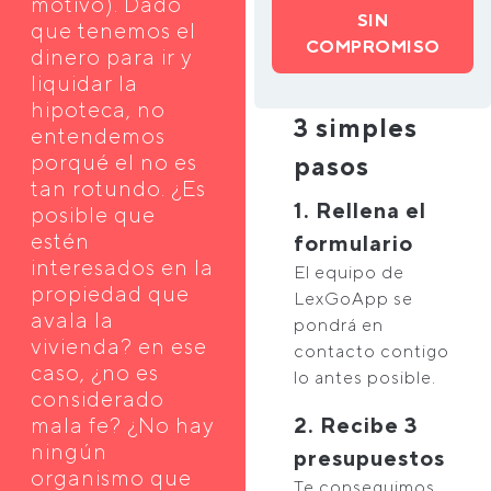
motivo). Dado
SIN
que tenemos el
COMPROMISO
dinero para ir y
liquidar la
hipoteca, no
3 simples
entendemos
porqué el no es
pasos
tan rotundo. ¿Es
1. Rellena el
posible que
estén
formulario
interesados en la
El equipo de
propiedad que
LexGoApp se
avala la
pondrá en
vivienda? en ese
contacto contigo
caso, ¿no es
lo antes posible.
considerado
mala fe? ¿No hay
2. Recibe 3
ningún
presupuestos
organismo que
Te conseguimos