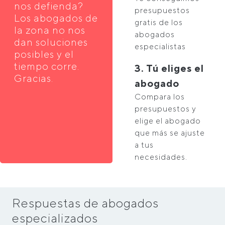
nos defienda?
presupuestos
Los abogados de
gratis de los
la zona no nos
abogados
dan soluciones
especialistas
posibles y el
tiempo corre.
3. Tú eliges el
Gracias.
abogado
Compara los
presupuestos y
elige el abogado
que más se ajuste
a tus
necesidades.
Respuestas de abogados
especializados