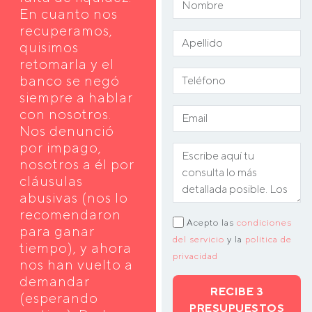
En cuanto nos
recuperamos,
quisimos
retomarla y el
banco se negó
siempre a hablar
con nosotros.
Nos denunció
por impago,
nosotros a él por
cláusulas
abusivas (nos lo
recomendaron
Acepto las
condiciones
para ganar
del servicio
y la
política de
tiempo), y ahora
privacidad
nos han vuelto a
demandar
RECIBE 3
(esperando
PRESUPUESTOS