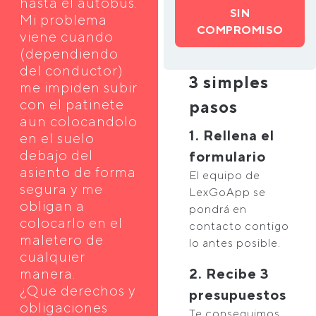
hasta el autobús.
SIN
Mi problema
COMPROMISO
viene cuando
(dependiendo
del conductor)
3 simples
me impiden subir
con el patinete
pasos
aun colocandolo
1. Rellena el
en el suelo
debajo del
formulario
asiento de forma
El equipo de
segura y me
LexGoApp se
obligan a
pondrá en
colocarlo en el
contacto contigo
maletero de
lo antes posible.
cualquier
manera.
2. Recibe 3
¿Que derechos y
presupuestos
obligaciones
Te conseguimos