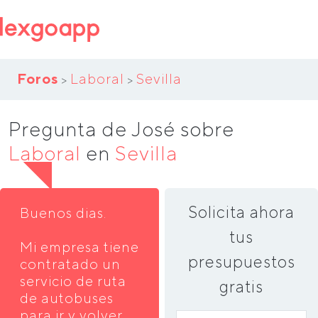
Foros
Laboral
Sevilla
>
>
Pregunta de José sobre
Laboral
en
Sevilla
Solicita ahora
Buenos dias.
tus
Mi empresa tiene
presupuestos
contratado un
servicio de ruta
gratis
de autobuses
para ir y volver