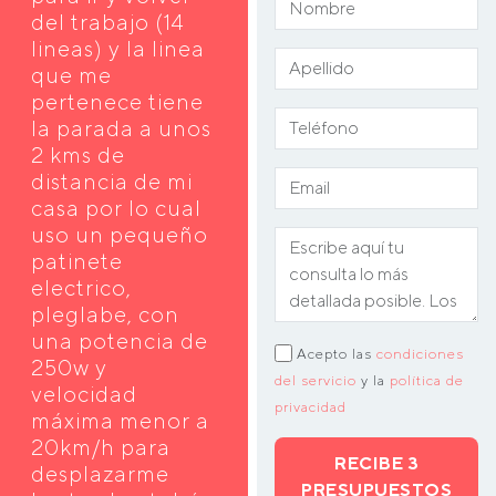
del trabajo (14
lineas) y la linea
que me
pertenece tiene
la parada a unos
2 kms de
distancia de mi
casa por lo cual
uso un pequeño
patinete
electrico,
pleglabe, con
una potencia de
Acepto las
condiciones
250w y
del servicio
y la
política de
velocidad
privacidad
máxima menor a
20km/h para
RECIBE 3
desplazarme
PRESUPUESTOS