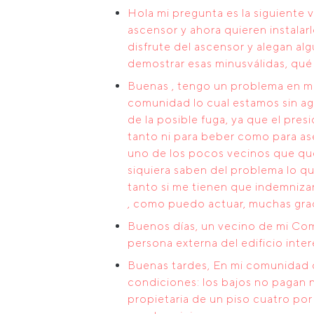
Hola mi pregunta es la siguiente 
ascensor y ahora quieren instalar
disfrute del ascensor y alegan a
demostrar esas minusválidas, qu
Buenas , tengo un problema en mi
comunidad lo cual estamos sin ag
de la posible fuga, ya que el pres
tanto ni para beber como para ase
uno de los pocos vecinos que qued
siquiera saben del problema lo q
tanto si me tienen que indemniza
, como puedo actuar, muchas grac
Buenos días, un vecino de mi Co
persona externa del edificio inte
Buenas tardes, En mi comunidad d
condiciones: los bajos no pagan 
propietaria de un piso cuatro por