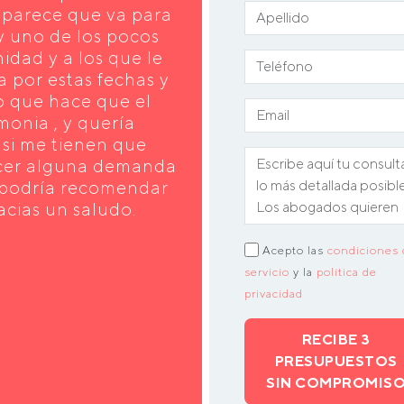
. parece que va para
y uno de los pocos
dad y a los que le
a por estas fechas y
o que hace que el
monia , y quería
si me tienen que
hacer alguna demanda
e podría recomendar
cias un saludo.
Acepto las
condiciones 
servicio
y la
política de
privacidad
RECIBE 3
PRESUPUESTOS
SIN COMPROMIS