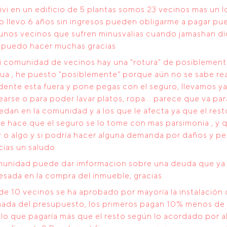
vivi en un edificio de 5 plantas somos 23 vecinos mas un l
lo llevo 6 años sin ingresos pueden obligarme a pagar pu
lgunos vecinos que sufren minusvalias cuando jamashan d
é puedo hacer muchas gracias
 comunidad de vecinos hay una "rotura" de posiblemente
ua , he puesto "posiblemente" porque aún no se sabe re
idente esta fuera y pone pegas con el seguro, llevamos ya
arse o para poder lavar platos, ropa... parece que va pa
an en la comunidad y a los que le afecta ya que el resto
ue hace que el seguro se lo tome con mas parsimonia , y
r o algo y si podría hacer alguna demanda por daños y p
ias un saludo.
munidad puede dar imformacion sobre una deuda que ya 
resada en la compra del inmueble, gracias
e 10 vecinos se ha aprobado por mayoría la instalación 
nada del presupuesto, los primeros pagan 10% menos de 
 lo que pagaría más que el resto según lo acordado por a