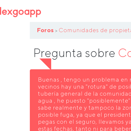
Foros
Comunidades de propiet
>
Pregunta sobre
Co
Buenas , tengo un problema en
vecinos hay una "rotura" de pos
tubería general de la comunidad
agua , he puesto "posiblemente
sabe realmente y tampoco la zon
posible fuga, ya que el presiden
pegas con el seguro, llevamos ya
estas fechas, tanto ni para beb