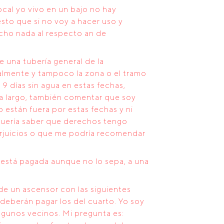
ocal yo vivo en un bajo no hay
esto que si no voy a hacer uso y
icho nada al respecto an de
 una tubería general de la
almente y tampoco la zona o el tramo
 9 días sin agua en estas fechas,
ra largo, también comentar que soy
 están fuera por estas fechas y ni
 quería saber que derechos tengo
erjuicios o que me podría recomendar
está pagada aunque no lo sepa, a una
de un ascensor con las siguientes
deberán pagar los del cuarto. Yo soy
lgunos vecinos. Mi pregunta es: