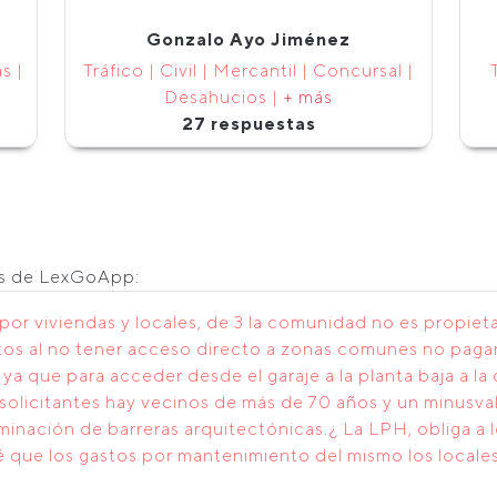
Gonzalo Ayo Jiménez
s |
Tráfico | Civil | Mercantil | Concursal |
Desahucios |
+ más
27 respuestas
os de LexGoApp:
or viviendas y locales, de 3 la comunidad no es propieta
os al no tener acceso directo a zonas comunes no pagan
, ya que para acceder desde el garaje a la planta baja a l
s solicitantes hay vecinos de más de 70 años y un minusval
iminación de barreras arquitectónicas.¿ La LPH, obliga a l
Sé que los gastos por mantenimiento del mismo los locale