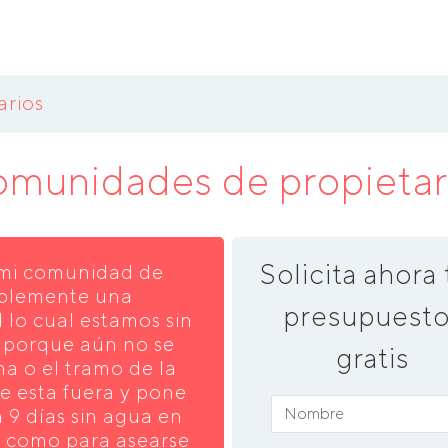
arios
munidades de propietar
Solicita ahora 
 mi comunidad de
iblemente una
presupuesto
 lo cual estamos sin
" porque aún no se
gratis
a o el tramo de la
te esta fuera y pone
 9 días sin agua en
er como para asearse