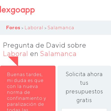
Foros
Laboral
Salamanca
>
>
Pregunta de David sobre
Laboral
en
Salamanca
Solicita ahora
Buenas tardes,
mi duda es que
tus
con la nueva
presupuestos
norma de
confinamiento y
gratis
paralización de
todas las