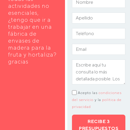
actividades no
esenciales,
¿tengo que ir a
trabajar en una
fábrica de
envases de
madera para la
fruta y hortaliza?
gracias
Acepto las
condiciones
del servicio
y la
política de
privacidad
RECIBE 3
PRESUPUESTOS