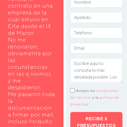
contrato en una
empresa de la
cual estuvo en
Erte desde el 14
de Marzo.
No me
renovaron,
obviamente por
las
circunstancias
en las q vivimos,
y me
despidieron.
Acepto las
condiciones
Me pasaron toda
del servicio
y la
política de
la
privacidad
documentación
a firmar por mail,
RECIBE 3
incluso finiquito
PRESUPUESTOS