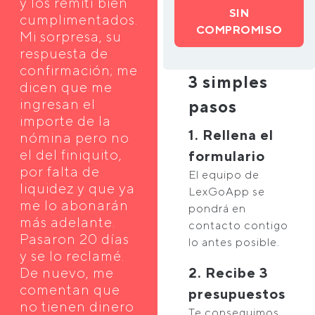
y los remití bien
SIN
cumplimentados.
COMPROMISO
Mi sorpresa, su
respuesta de
confirmación; me
3 simples
dicen que me
ingresan el
pasos
importe de la
1. Rellena el
nómina pero no
el del finiquito,
formulario
por falta de
El equipo de
liquidez y que ya
LexGoApp se
me lo abonarán
pondrá en
más adelante.
contacto contigo
Pasaron 20 días
lo antes posible.
y se lo reclamé.
De nuevo, me
2. Recibe 3
comentan que
presupuestos
no tienen dinero
Te conseguimos