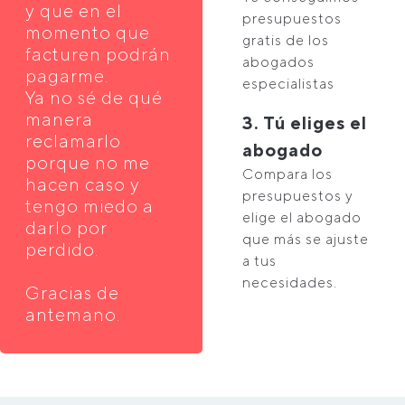
y que en el
presupuestos
momento que
gratis de los
facturen podrán
abogados
pagarme.
especialistas
Ya no sé de qué
manera
3. Tú eliges el
reclamarlo
abogado
porque no me
Compara los
hacen caso y
presupuestos y
tengo miedo a
elige el abogado
darlo por
que más se ajuste
perdido.
a tus
necesidades.
Gracias de
antemano.