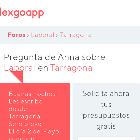
Foros
Laboral
Tarragona
>
>
Pregunta de Anna sobre
Laboral
en
Tarragona
Solicita ahora
Buenas noches!
Les escribo
tus
desde
presupuestos
Tarragona.
Seré breve;
gratis
El día 2 de Mayo,
vencía mi