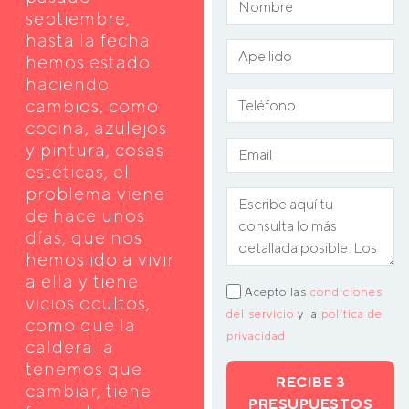
septiembre,
hasta la fecha
hemos estado
haciendo
cambios, como
cocina, azulejos
y pintura, cosas
estéticas, el
problema viene
de hace unos
días, que nos
hemos ido a vivir
a ella y tiene
Acepto las
condiciones
vicios ocultos,
del servicio
y la
política de
como que la
privacidad
caldera la
tenemos que
RECIBE 3
cambiar, tiene
PRESUPUESTOS