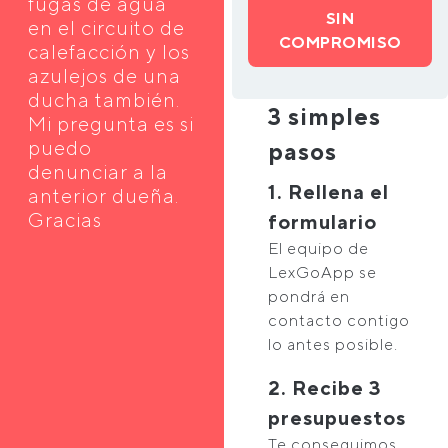
fugas de agua
SIN
en el circuito de
COMPROMISO
calefacción y los
azulejos de una
ducha también.
3 simples
Mi pregunta es si
puedo
pasos
denunciar a la
1. Rellena el
anterior dueña.
Gracias
formulario
El equipo de
LexGoApp se
pondrá en
contacto contigo
lo antes posible.
2. Recibe 3
presupuestos
Te conseguimos