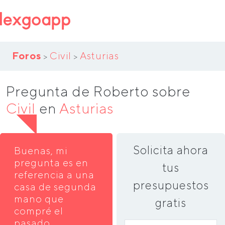
Foros
Civil
Asturias
>
>
Pregunta de Roberto sobre
Civil
en
Asturias
Solicita ahora
Buenas, mi
pregunta es en
tus
referencia a una
presupuestos
casa de segunda
mano que
gratis
compré el
pasado