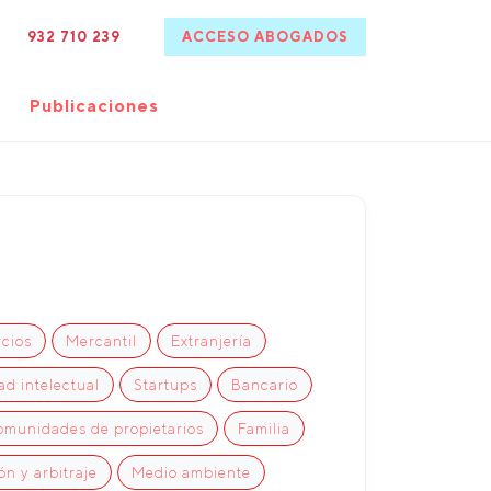
932 710 239
ACCESO ABOGADOS
Publicaciones
rcios
Mercantil
Extranjería
d intelectual
Startups
Bancario
munidades de propietarios
Familia
n y arbitraje
Medio ambiente