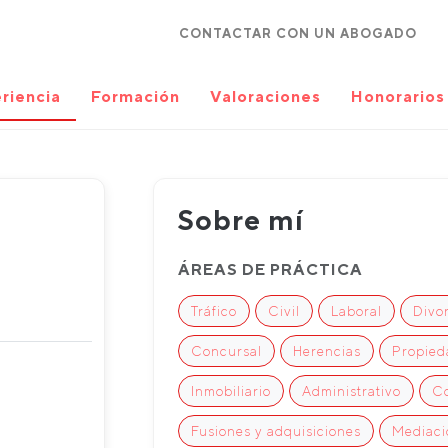
CONTACTAR CON UN ABOGADO
riencia
Formación
Valoraciones
Honorarios
Sobre mí
ÁREAS DE PRÁCTICA
Tráfico
Civil
Laboral
Divo
Concursal
Herencias
Propieda
Inmobiliario
Administrativo
Co
Fusiones y adquisiciones
Mediació