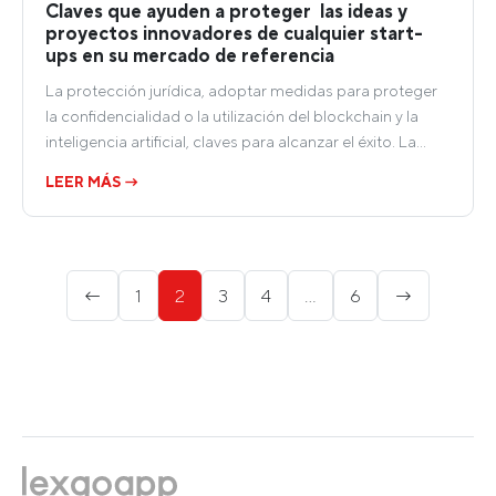
Claves que ayuden a proteger las ideas y
proyectos innovadores de cualquier start-
ups en su mercado de referencia
La protección jurídica, adoptar medidas para proteger
la confidencialidad o la utilización del blockchain y la
inteligencia artificial, claves para alcanzar el éxito. La…
LEER MÁS →
Paginación
←
1
2
3
4
…
6
→
de
entradas