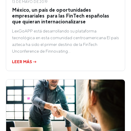
13 DE MAYO DE 2019
México, un país de oportunidades
empresariales para las FinTech españolas
que quieran internacionalizarse
LexGoAPP está desarrollando su plataforma
tecnológica en esta comunidad centroamericana El país
azteca ha sido el primer destino de la FinTech
Unconference de Finnovating…
LEER MÁS →