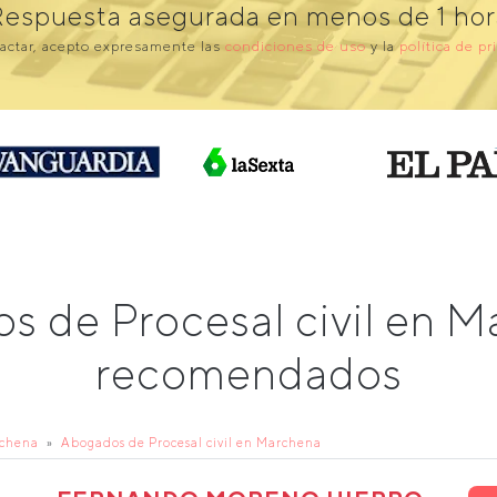
Respuesta asegurada en menos de 1 hor
actar, acepto expresamente las
condiciones de uso
y la
política de pr
s de Procesal civil en 
recomendados
rchena
Abogados de Procesal civil en Marchena