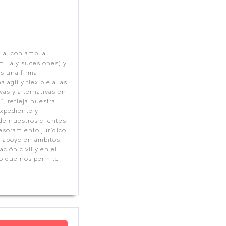
la, con amplia
milia y sucesiones) y
os una firma
ágil y flexible a las
as y alternativas en
, refleja nuestra
expediente y
de nuestros clientes.
sesoramiento jurídico
y apoyo en ámbitos
ción civil y en el
lo que nos permite