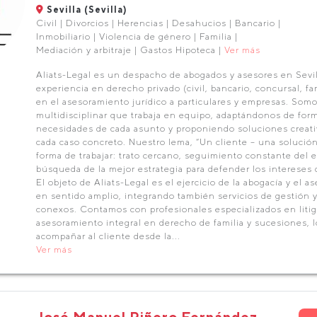
Sevilla (Sevilla)
Civil | Divorcios | Herencias | Desahucios | Bancario |
Inmobiliario | Violencia de género | Familia |
Mediación y arbitraje | Gastos Hipoteca |
Ver más
Aliats-Legal es un despacho de abogados y asesores en Sevil
experiencia en derecho privado (civil, bancario, concursal, fa
en el asesoramiento jurídico a particulares y empresas. Som
multidisciplinar que trabaja en equipo, adaptándonos de forma 
necesidades de cada asunto y proponiendo soluciones creativ
cada caso concreto. Nuestro lema, “Un cliente – una solución”
forma de trabajar: trato cercano, seguimiento constante del 
búsqueda de la mejor estrategia para defender los intereses 
El objeto de Aliats-Legal es el ejercicio de la abogacía y el a
en sentido amplio, integrando también servicios de gestión 
conexos. Contamos con profesionales especializados en litiga
asesoramiento integral en derecho de familia y sucesiones, 
acompañar al cliente desde la...
Ver más
José Manuel Piñero Fernández