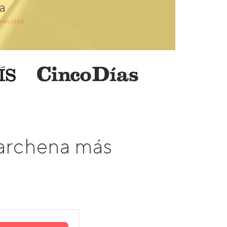
a
ivacidad
Marchena más