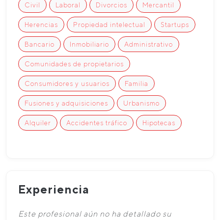
Civil
Laboral
Divorcios
Mercantil
Herencias
Propiedad intelectual
Startups
Bancario
Inmobiliario
Administrativo
Comunidades de propietarios
Consumidores y usuarios
Familia
Fusiones y adquisiciones
Urbanismo
Alquiler
Accidentes tráfico
Hipotecas
Experiencia
Este profesional aún no ha detallado su