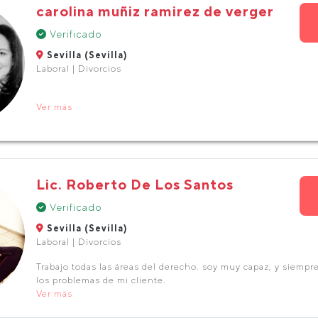
carolina muñiz ramirez de verger
Verificado
Sevilla (Sevilla)
Laboral | Divorcios
Ver más
Lic. Roberto De Los Santos
Verificado
Sevilla (Sevilla)
Laboral | Divorcios
Trabajo todas las áreas del derecho. soy muy capaz, y siempr
los problemas de mi cliente.
Ver más