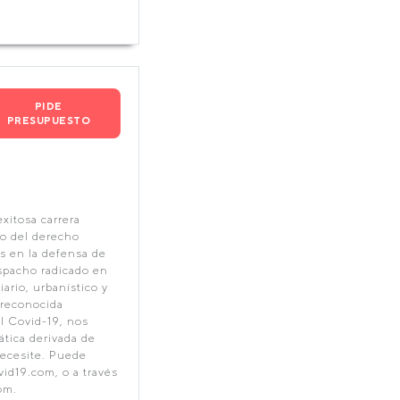
PIDE
PRESUPUESTO
xitosa carrera
po del derecho
es en la defensa de
espacho radicado en
ario, urbanístico y
 reconocida
l Covid-19, nos
ática derivada de
necesite. Puede
vid19.com, o a través
om.