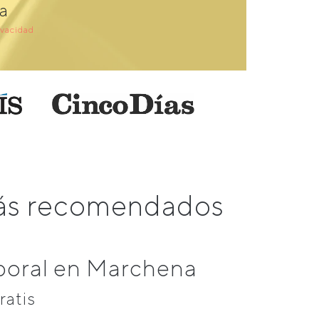
a
ivacidad
más recomendados
boral en Marchena
ratis