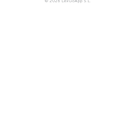
© 2026 LexGoApp S.L.