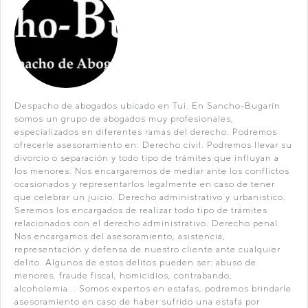
Despacho de abogados ubicado en Tui. En Sancho-Bugarín
somos un grupo de abogados muy profesionales,
especializados en diferentes ramas del derecho. Podremos
ofrecerle asesoramiento en: Derecho civil. Podremos llevar su
divorcio o separación y todo tipo de trámites que influyan a
los menores. Nos encargaremos de mediar ante los conflictos
ocasionados y representarlos legalmente en caso de tener
que celebrar un juicio. Derecho administrativo y urbanístico.
Seremos los encargados de realizar todo tipo de trámites
relacionados con el derecho administrativo. Derecho penal.
Nos encargamos del asesoramiento, asistencia,
representación y defensa de nuestro cliente ante cualquier
delito. Algunos de estos delitos pueden ser: abuso de
menores, fraude fiscal, homicidios, contrabando,
alcoholemia... Somos expertos en estafas, podremos brindarle
asesoramiento en caso de haber sufrido una estafa por