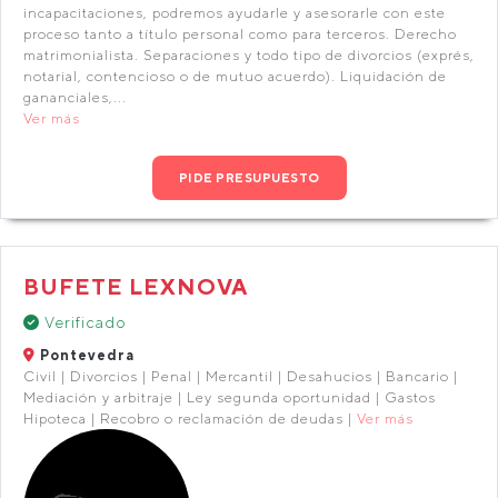
incapacitaciones, podremos ayudarle y asesorarle con este
proceso tanto a título personal como para terceros. Derecho
matrimonialista. Separaciones y todo tipo de divorcios (exprés,
notarial, contencioso o de mutuo acuerdo). Liquidación de
gananciales,...
Ver más
PIDE PRESUPUESTO
BUFETE LEXNOVA
Verificado
Pontevedra
Civil | Divorcios | Penal | Mercantil | Desahucios | Bancario |
Mediación y arbitraje | Ley segunda oportunidad | Gastos
Hipoteca | Recobro o reclamación de deudas |
Ver más