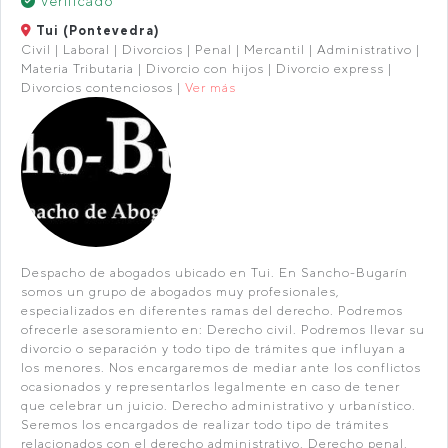
Verificado
Tui (Pontevedra)
Civil | Laboral | Divorcios | Penal | Mercantil | Administrativo |
Materia Tributaria | Divorcio con hijos | Divorcio express |
Divorcios contenciosos |
Ver más
Despacho de abogados ubicado en Tui. En Sancho-Bugarín
somos un grupo de abogados muy profesionales,
especializados en diferentes ramas del derecho. Podremos
ofrecerle asesoramiento en: Derecho civil. Podremos llevar su
divorcio o separación y todo tipo de trámites que influyan a
los menores. Nos encargaremos de mediar ante los conflictos
ocasionados y representarlos legalmente en caso de tener
que celebrar un juicio. Derecho administrativo y urbanístico.
Seremos los encargados de realizar todo tipo de trámites
relacionados con el derecho administrativo. Derecho penal.