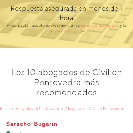
Respuesta asegurada en menos de 1
hora
Al contactar, acepto expresamente las
condiciones de uso
y la
política de privacidad
Los 10 abogados de Civil en
Pontevedra más
recomendados
Inicio
Abogados en Pontevedra
Abogados de Civil en Pontevedra
Saracho-Bugarín