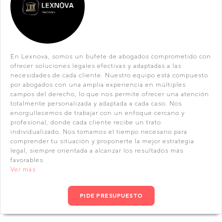
En Lexnova, somos un bufete de abogados comprometido con
ofrecer soluciones legales efectivas y adaptadas a las
necesidades de cada cliente. Nuestro equipo está compuesto
por abogados con una amplia experiencia en múltiples
campos del derecho, lo que nos permite ofrecer una atención
totalmente personalizada y adaptada a cada caso. Nos
enorgullecemos de trabajar con un enfoque cercano y
profesional, donde cada cliente recibe un trato
individualizado. Nos tomamos el tiempo necesario para
comprender tu situación y proponerte la mejor estrategia
legal, siempre orientada a alcanzar los resultados más
favorables.
Ver más
PIDE PRESUPUESTO