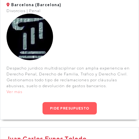
Barcelona (Barcelona)
Divorcios | Penal
Despacho jurídico multidisciplinar con amplia experiencia en
Derecho Penal, Derecho de Familia, Tráfico y Derecho Civil.
Gestionamos todo tipo de reclamaciones por cláusulas
abusivas, suelo o devolución de gastos bancarios.
Ver más
PIDE PRESUPUESTO
Juan Carlos Funes Toledo