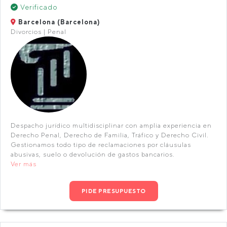
Verificado
Barcelona (Barcelona)
Divorcios | Penal
Despacho jurídico multidisciplinar con amplia experiencia en
Derecho Penal, Derecho de Familia, Tráfico y Derecho Civil.
Gestionamos todo tipo de reclamaciones por cláusulas
abusivas, suelo o devolución de gastos bancarios.
Ver más
PIDE PRESUPUESTO