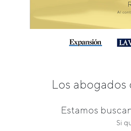
Al cont
Los abogados 
Estamos buscand
Si q