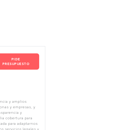
PIDE
PRESUPUESTO
ncia y amplios
onas y empresas, y
nsparencia y
ia cobertura para
ada para adaptarnos
s servicios legales y