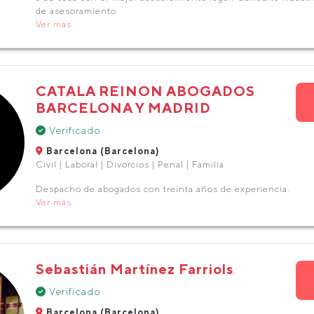
de asesoramiento.
Ver más
CATALA REINON ABOGADOS
BARCELONA Y MADRID
Verificado
Barcelona (Barcelona)
Civil | Laboral | Divorcios | Penal | Familia
Despacho de abogados con treinta años de experiencia.
Ver más
Sebastián Martínez Farriols
Verificado
Barcelona (Barcelona)