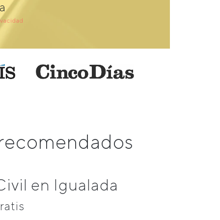
a
ivacidad
s recomendados
ivil en Igualada
ratis