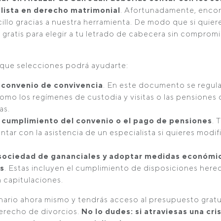
lista en derecho matrimonial
. Afortunadamente, encon
cillo gracias a nuestra herramienta. De modo que si quiere
gratis para elegir a tu letrado de cabecera sin compromi
a que selecciones podrá ayudarte:
convenio de convivencia
. En este documento se regul
omo los regímenes de custodia y visitas o las pensiones 
as.
l cumplimiento del convenio o el pago de pensiones
. 
tar con la asistencia de un especialista si quieres modifi
a sociedad de gananciales y adoptar medidas económi
s
. Estas incluyen el cumplimiento de disposiciones hered
 capitulaciones.
onario ahora mismo y tendrás acceso al presupuesto gratu
derecho de divorcios.
No lo dudes: si atraviesas una cri