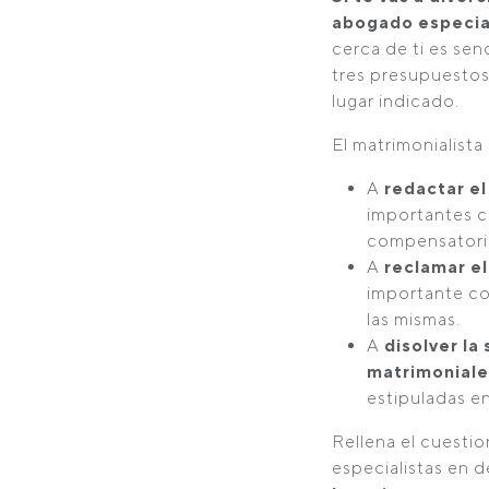
abogado especia
cerca de ti es sen
tres presupuestos 
lugar indicado.
El matrimonialist
A
redactar el
importantes c
compensatori
A
reclamar e
importante con
las mismas.
A
disolver l
matrimoniale
estipuladas en
Rellena el cuesti
especialistas en 