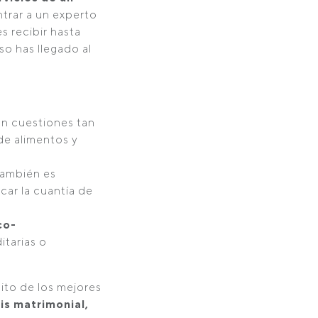
trar a un experto
s recibir hasta
so has llegado al
an cuestiones tan
de alimentos y
También es
car la cuantía de
co-
itarias o
ito de los mejores
sis matrimonial,