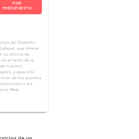
PIDE
PRESUPUESTO
bitos del Derecho
Laboral, que ofrece
n su oficina de
 en el resto de la
sde nuestro
ales, y para ello
nción de los asuntos
 soluciones a los
r.es Web:
rvicios de un