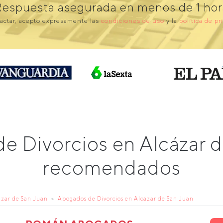
Respuesta asegurada en menos de 1 hor
actar, acepto expresamente las
condiciones de uso
y la
política de pr
e Divorcios en Alcázar 
recomendados
zar de San Juan
Abogados de Divorcios en Alcázar de San Juan