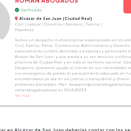
ROMÁN ABOGADOS
Verificado
Alcázar de San Juan (Ciudad Real)
Civil | Laboral | Divorcios | Bancario | Familia |
Hipotecas
Somos un despacho multidisciplinar especializado en los ám
Civil, Familia, Penal, Contencioso-Administrativo y Derecho 
asesoramiento jurídico destinado a empresas y particulares e
Alcázar de San Juan, y que presta a su vez servicios jurídicos
provincia de Ciudad Real y en todo el territorio nacional. De
Despacho, queremos ayudar al cliente en sus necesidades leg
nos encargamos de prestar el asesoramiento adecuado en fu
encomendados ya sea en vía judicial o extrajudicial y ofrecer
problemas planteados. Mail: despacho@romanabogadosalcaza
romanabogadosalcazar.es 926545253
Ver más
ciar en Alcázar de San Juan deberías contar con los se