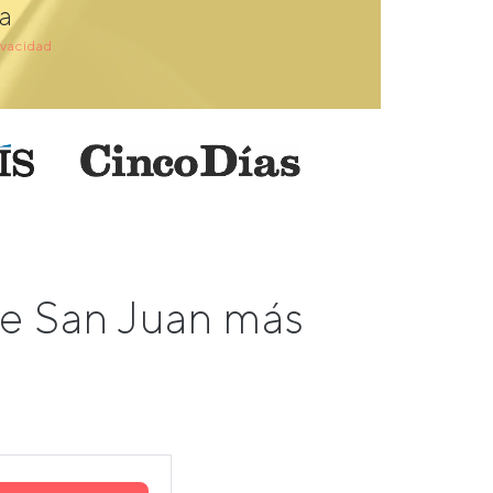
a
ivacidad
de San Juan más