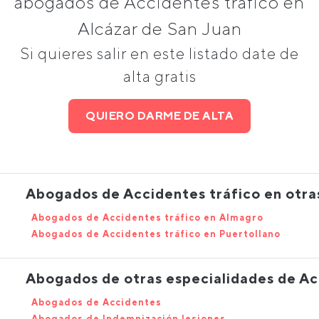
abogados de Accidentes tráfico en
Alcázar de San Juan
Si quieres salir en este listado date de
alta gratis
QUIERO DARME DE ALTA
Abogados de Accidentes tráfico en otras
Abogados de Accidentes tráfico en Almagro
Abogados de Accidentes tráfico en Puertollano
Abogados de otras especialidades de Ac
Abogados de Accidentes
Abogados de Indemnización lesiones