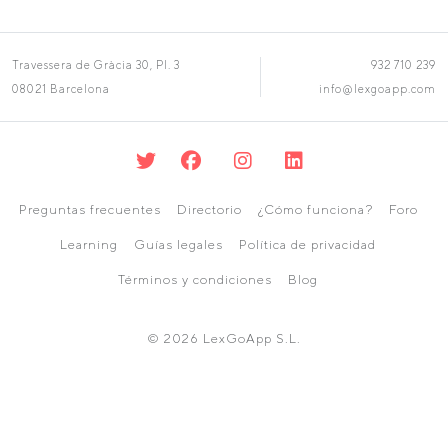
Travessera de Gràcia 30, Pl. 3
932 710 239
08021 Barcelona
info@lexgoapp.com
Preguntas frecuentes
Directorio
¿Cómo funciona?
Foro
Learning
Guías legales
Política de privacidad
Términos y condiciones
Blog
© 2026 LexGoApp S.L.