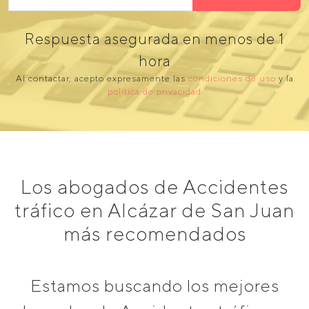
Respuesta asegurada en menos de 1
hora
Al contactar, acepto expresamente las
condiciones de uso
y la
política de privacidad
Los abogados de Accidentes
tráfico en Alcázar de San Juan
más recomendados
Estamos buscando los mejores