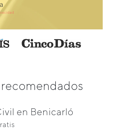
a
ivacidad
ás recomendados
vil en Benicarló
ratis