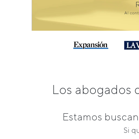
Al cont
Los abogados d
Estamos buscand
Si q