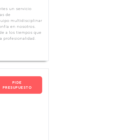
ntes un servicio
mas de
uipo multidisciplinar
onfía en nosotros.
de a los tiempos que
a profesionalidad.
PIDE
PRESUPUESTO