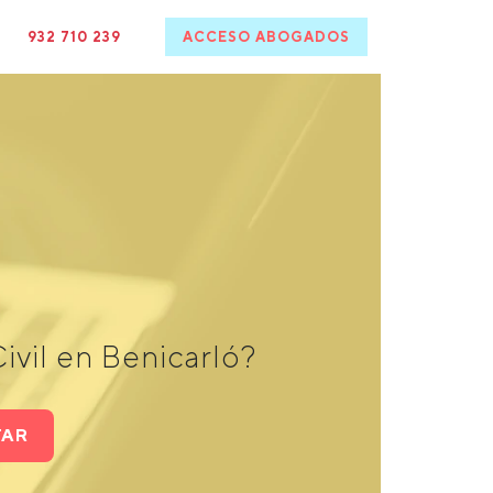
932 710 239
ACCESO ABOGADOS
ivil en Benicarló?
TAR