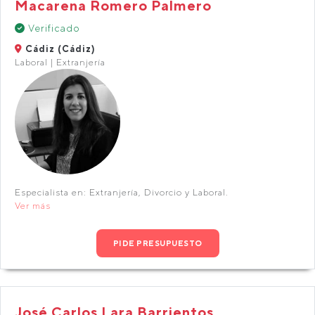
Macarena Romero Palmero
Verificado
Cádiz (Cádiz)
Laboral | Extranjería
Especialista en: Extranjería, Divorcio y Laboral.
Ver más
PIDE PRESUPUESTO
José Carlos Lara Barrientos