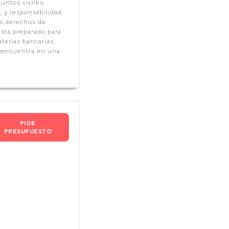
ntos civiles,
, y responsabilidad
us derechos de
está preparado para
erias bancarias,
e encuentra en una
PIDE
PRESUPUESTO