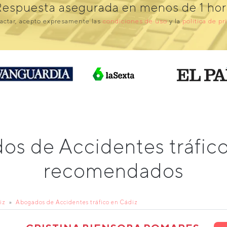
Respuesta asegurada en menos de 1 hor
actar, acepto expresamente las
condiciones de uso
y la
política de pr
os de Accidentes tráfic
recomendados
iz
Abogados de Accidentes tráfico en Cádiz