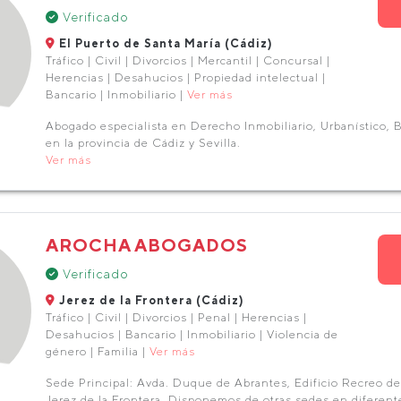
Verificado
El Puerto de Santa María (Cádiz)
Tráfico | Civil | Divorcios | Mercantil | Concursal |
Herencias | Desahucios | Propiedad intelectual |
Bancario | Inmobiliario |
Ver más
Abogado especialista en Derecho Inmobiliario, Urbanístico, 
en la provincia de Cádiz y Sevilla.
Ver más
AROCHA ABOGADOS
Verificado
Jerez de la Frontera (Cádiz)
Tráfico | Civil | Divorcios | Penal | Herencias |
Desahucios | Bancario | Inmobiliario | Violencia de
género | Familia |
Ver más
Sede Principal: Avda. Duque de Abrantes, Edificio Recreo de 
Jerez de la Frontera. Disponemos de otras sedes en diferente