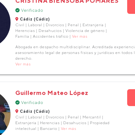
CRISTINA BIENSOBA POMARES
Verificado
Cádiz (Cádiz)
Civil | Laboral | Divorcios | Penal | Extranjería |
Herencias | Desahucios | Violencia de género |
Familia | Accidentes tráfico |
Ver más
Abogada en despacho multidisciplinar. Acreditada experienci
asesoramiento legal de personas físicas y jurídicas en todos
derecho.
Ver más
Guillermo Mateo López
Verificado
Cádiz (Cádiz)
Civil | Laboral | Divorcios | Penal | Mercantil |
Extranjería | Herencias | Desahucios | Propiedad
intelectual | Bancario |
Ver más