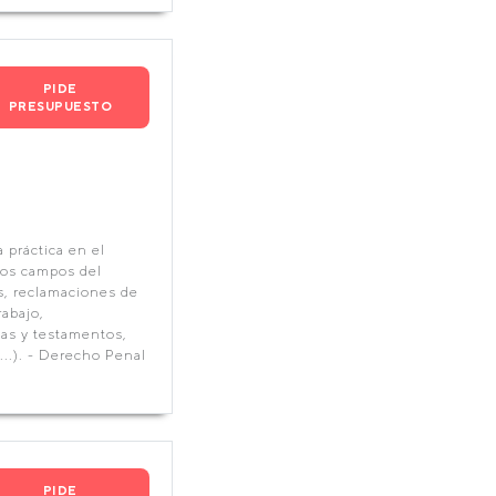
PIDE
PRESUPUESTO
 práctica en el
 los campos del
s, reclamaciones de
rabajo,
ias y testamentos,
...). - Derecho Penal
PIDE