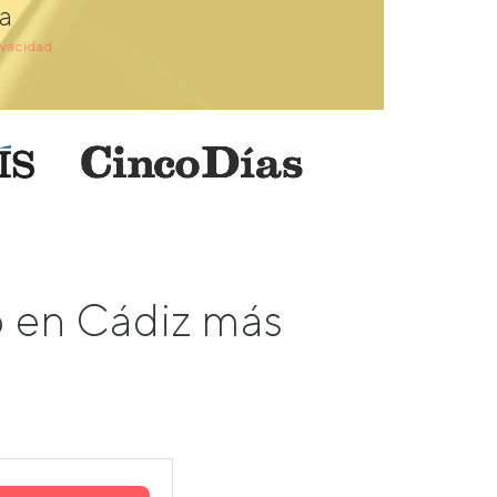
a
ivacidad
o en Cádiz más