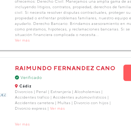
ofrecemos: Derecho Civil: Manejamos una amplia gama de asu
incluyendo litigios, contratos, propiedad, derechos de familia
civil. Si necesita resolver disputas contractuales, proteger s
propiedad o enfrentar problemas familiares, nuestro equipo 
ayudarlo. Derecho Bancario: Brindamos asesoramiento en mat
como préstamos, hipotecas, y reclamaciones bancarias. Si s
situación financiera complicada o necesita...
Ver más
RAIMUNDO FERNANDEZ CANO
Verificado
Cádiz
Divorcios | Penal | Extranjería | Alcoholemias |
Accidentes tráfico | Accidentes automovilísticos |
Accidentes carretera | Multas | Divorcio con hijos |
Divorcio express |
Ver más
Ver más