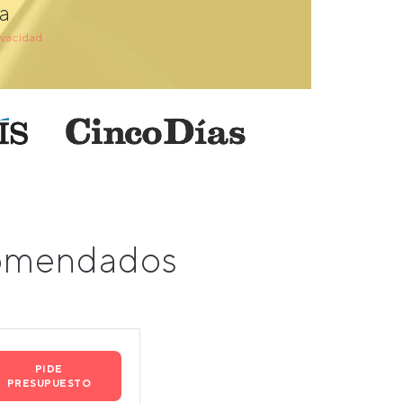
a
ivacidad
comendados
PIDE
PRESUPUESTO