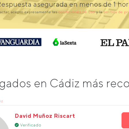
Respuesta asegurada en menos de 1 hor
actar, acepto expresamente las
condiciones de uso
y la
política de pr
ogados en Cádiz más re
iz
David Muñoz Riscart
Verificado