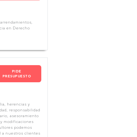
, arrendamientos,
ncia en Derecho
PIDE
PRESUPUESTO
lia, herencias y
dad, responsabilidad
tario, asesoramiento
 y modificaciones
ultores podemos
l a nuestros clientes