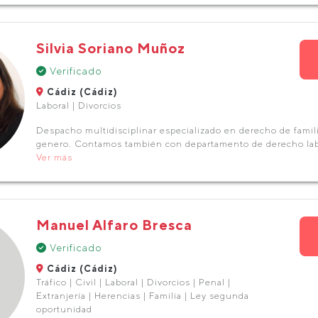
Silvia Soriano Muñoz
Verificado
Cádiz (Cádiz)
Laboral | Divorcios
Despacho multidisciplinar especializado en derecho de famili
genero. Contamos también con departamento de derecho labo
Ver más
Manuel Alfaro Bresca
Verificado
Cádiz (Cádiz)
Tráfico | Civil | Laboral | Divorcios | Penal |
Extranjería | Herencias | Familia | Ley segunda
oportunidad