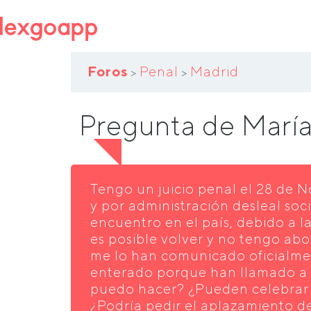
Foros
Penal
Madrid
>
>
Pregunta de Marí
Tengo un juicio penal el 28 de 
y por administración desleal soc
encuentro en el país, debido a 
es posible volver y no tengo ab
me lo han comunicado oficialme
enterado porque han llamado a
puedo hacer? ¿Pueden celebrar el
¿Podría pedir el aplazamiento d