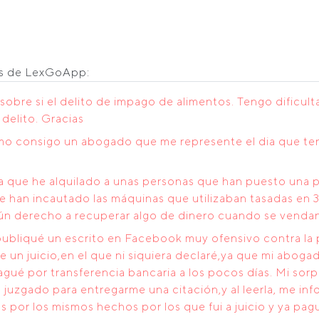
os de LexGoApp:
sobre si el delito de impago de alimentos. Tengo dificult
 delito. Gracias
mo consigo un abogado que me represente el dia que teng
ía que he alquilado a unas personas que han puesto una 
 han incautado las máquinas que utilizaban tasadas en 3
ún derecho a recuperar algo de dinero cuando se vendan
 publiqué un escrito en Facebook muy ofensivo contra la
ve un juicio,en el que ni siquiera declaré,ya que mi abog
agué por transferencia bancaria a los pocos días. Mi sorp
 juzgado para entregarme una citación,y al leerla, me 
 por los mismos hechos por los que fui a juicio y ya pag