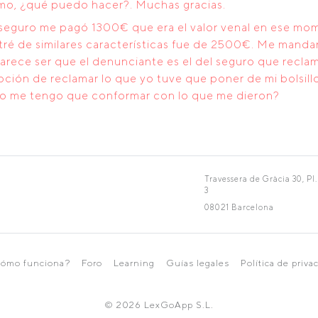
smo, ¿qué puedo hacer?. Muchas gracias.
l seguro me pagó 1300€ que era el valor venal en ese m
ré de similares características fue de 2500€. Me mandar
rece ser que el denunciante es el del seguro que reclam
pción de reclamar lo que yo tuve que poner de mi bolsill
a o me tengo que conformar con lo que me dieron?
Travessera de Gràcia 30, Pl.
3
08021 Barcelona
ómo funciona?
Foro
Learning
Guías legales
Política de priva
© 2026 LexGoApp S.L.