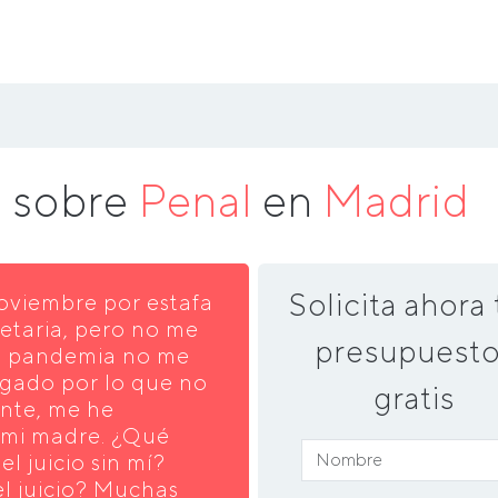
a sobre
Penal
en
Madrid
Solicita ahora 
Noviembre por estafa
ietaria, pero no me
presupuesto
la pandemia no me
ogado por lo que no
gratis
nte, me he
 mi madre. ¿Qué
 juicio sin mí?
el juicio? Muchas