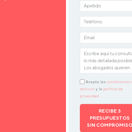
Acepto las
condiciones 
servicio
y la
política de
privacidad
RECIBE 3
PRESUPUESTOS
SIN COMPROMIS