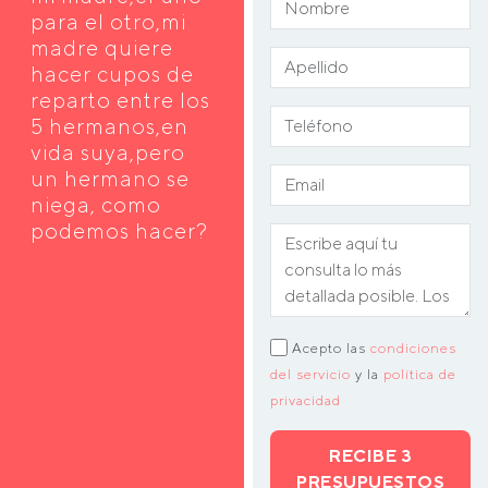
para el otro,mi
madre quiere
hacer cupos de
reparto entre los
5 hermanos,en
vida suya,pero
un hermano se
niega, como
podemos hacer?
Acepto las
condiciones
del servicio
y la
política de
privacidad
RECIBE 3
PRESUPUESTOS