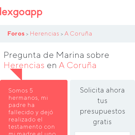
Foros
Herencias
A Coruña
>
>
Pregunta de Marina sobre
Herencias
en
A Coruña
Solicita ahora
Somos 5
hermanos, mi
tus
padre ha
presupuestos
fallecido y dejó
realizado el
gratis
testamento con
mi madre,el uno