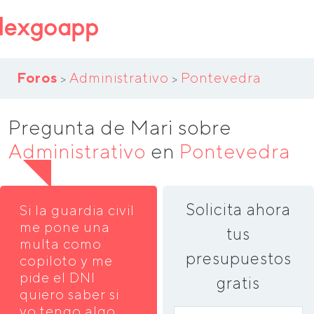
Foros
Administrativo
Pontevedra
>
>
Pregunta de Mari sobre
Administrativo
en
Pontevedra
Solicita ahora
Si la guardia civil
me pone una
tus
multa como
presupuestos
copiloto y me
pide el DNI
gratis
quiero saber si
yo tengo algo