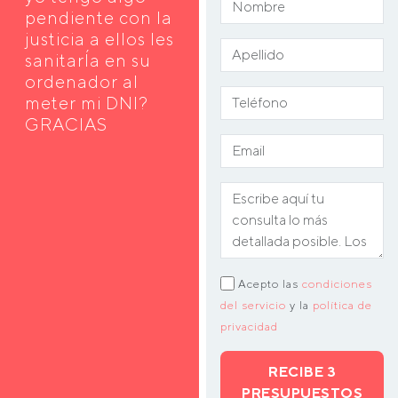
pendiente con la
justicia a ellos les
sanitarÍa en su
ordenador al
meter mi DNI?
GRACIAS
Acepto las
condiciones
del servicio
y la
política de
privacidad
RECIBE 3
PRESUPUESTOS