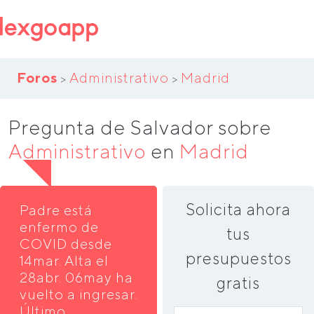
Foros
Administrativo
Madrid
>
>
Pregunta de Salvador sobre
Administrativo
en
Madrid
Solicita ahora
Padre está
enfermo de
tus
COVID desde
presupuestos
14mar. Alta el
28abr. 06may ha
gratis
vuelto a ingresar.
Último