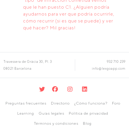
"tipo" de infracción cometida vemos
que le han puesto C1. ¿Alguien podría
ayudarnos para ver que podría ocurrirle,
cómo recurrir (si es que se puede) y ver
qué hacer? Mil gracias!
Travessera de Gràcia 30, Pl. 3
932 710 239
08021 Barcelona
info@lexgoapp.com
Preguntas frecuentes
Directorio
¿Cómo funciona?
Foro
Learning
Guías legales
Política de privacidad
Términos y condiciones
Blog