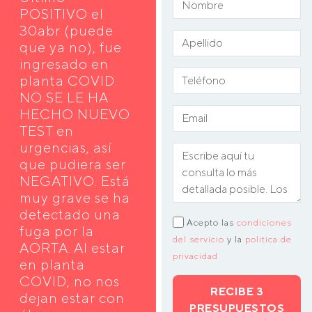
POSITIVO el
30abr (puede
que ya no), fue
ingresado en
planta COVID.
NO SE LE HA
HECHO NUEVO
TEST en
urgencias, así
que pudiera ser
NEGATIVO. Está
muy grave se ha
detectado una
Acepto las
condiciones
fuga por la
del servicio
y la
política de
AORTA. Al estar
privacidad
en planta
COVID, no nos
RECIBE 3
dejan estar con
PRESUPUESTOS