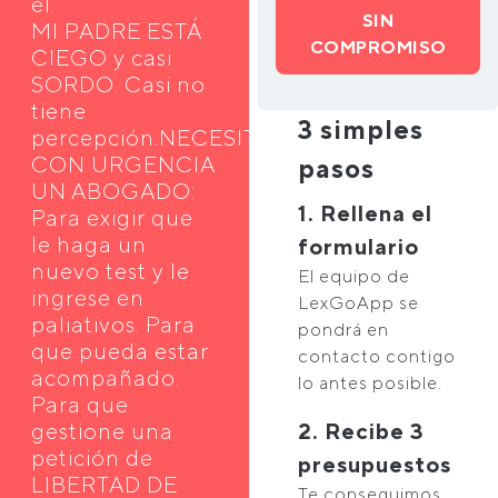
él.
SIN
MI PADRE ESTÁ
COMPROMISO
CIEGO y casi
SORDO. Casi no
tiene
3 simples
percepción.NECESITO
CON URGENCIA
pasos
UN ABOGADO:
1. Rellena el
Para exigir que
le haga un
formulario
nuevo test y le
El equipo de
ingrese en
LexGoApp se
paliativos. Para
pondrá en
que pueda estar
contacto contigo
acompañado.
lo antes posible.
Para que
gestione una
2. Recibe 3
petición de
presupuestos
LIBERTAD DE
Te conseguimos