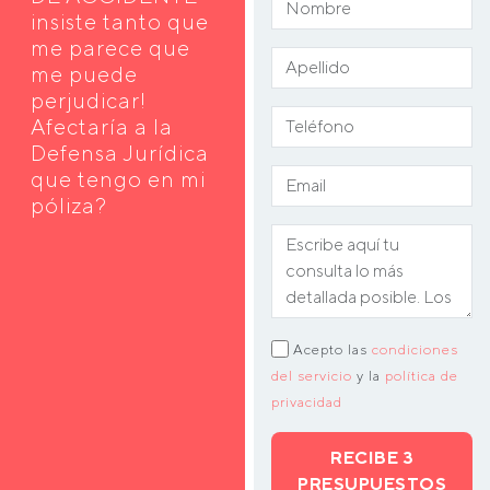
insiste tanto que
me parece que
me puede
perjudicar!
Afectaría a la
Defensa Jurídica
que tengo en mi
póliza?
Acepto las
condiciones
del servicio
y la
política de
privacidad
RECIBE 3
PRESUPUESTOS