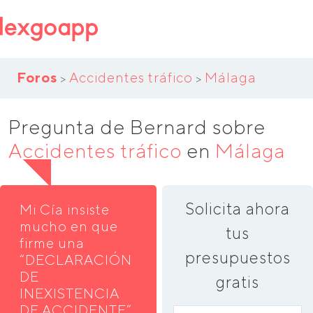
Foros
Accidentes tráfico
Málaga
>
>
Pregunta de Bernard sobre
Accidentes tráfico
en
Málaga
Solicita ahora
Mi Cía insiste
mucho en que
tus
firme una
presupuestos
“DECLARACIÓN
DE
gratis
INEXISTENCIA
DE ACCIDENTE”