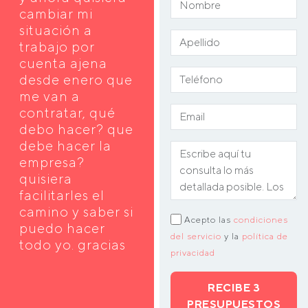
cambiar mi
situación a
trabajo por
cuenta ajena
desde enero que
me van a
contratar, qué
debo hacer? que
debe hacer la
empresa?
quisiera
facilitarles el
camino y saber si
Acepto las
condiciones
puedo hacer
del servicio
y la
política de
todo yo. gracias
privacidad
RECIBE 3
PRESUPUESTOS