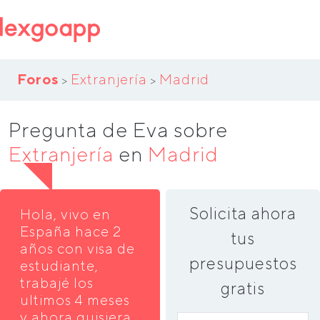
Foros
Extranjería
Madrid
>
>
Pregunta de Eva sobre
Extranjería
en
Madrid
Solicita ahora
Hola, vivo en
España hace 2
tus
años con visa de
presupuestos
estudiante,
trabajé los
gratis
ultimos 4 meses
y ahora quisiera