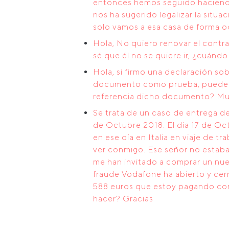
entonces hemos seguido haciendo e
nos ha sugerido legalizar la situa
solo vamos a esa casa de forma oc
Hola, No quiero renovar el contra
sé que él no se quiere ir, ¿cuán
Hola, si firmo una declaración so
documento como prueba, pueden l
referencia dicho documento? Muc
Se trata de un caso de entrega d
de Octubre 2018. El día 17 de Oc
en ese día en Italia en viaje de 
ver conmigo. Ese señor no estaba 
me han invitado a comprar un nu
fraude Vodafone ha abierto y cerr
588 euros que estoy pagando con
hacer? Gracias