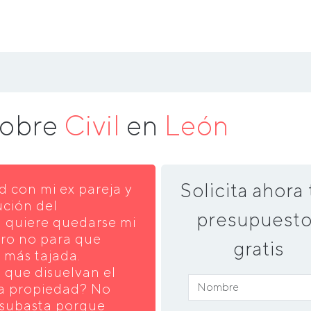
sobre
Civil
en
León
Solicita ahora 
d con mi ex pareja y
ución del
presupuesto
l quiere quedarse mi
ro no para que
gratis
r más tajada.
que disuelvan el
la propiedad? No
a subasta porque