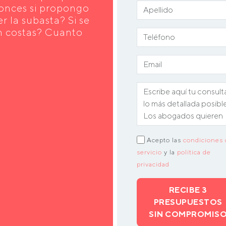
tonces si propongo
 la subasta? Si se
n costas? Cuanto
Acepto las
condiciones 
servicio
y la
política de
privacidad
RECIBE 3
PRESUPUESTOS
SIN COMPROMIS