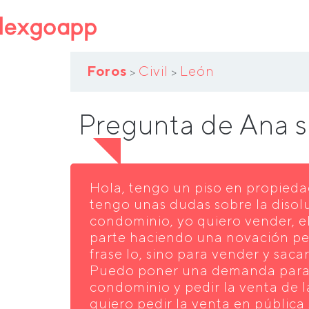
Foros
Civil
León
>
>
Pregunta de Ana 
Hola, tengo un piso en propieda
tengo unas dudas sobre la disol
condominio, yo quiero vender, e
parte haciendo una novación pe
frase lo, sino para vender y saca
Puedo poner una demanda para 
condominio y pedir la venta de 
quiero pedir la venta en públic