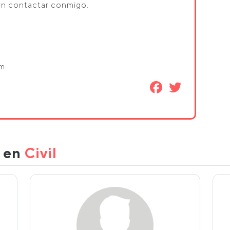
en contactar conmigo.
om
s en
Civil