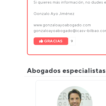
Si quieres más información, no dudes 
Gonzalo Ayo Jiménez
www.gonzaloayoabogado.com
gonzaloayoabogado@icasv-bilbao.c
GRACIAS
9
Abogados especialista