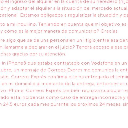
l ingreso del alquiler en la cuenta de su heredero (hijo
ción y adaptar el alquiler a la situación del mercado act
asional. Estamos obligados a regularizar la situación y p
to a mi inquilino. Teniendo en cuenta que mi objetivo es 
do y cómo es la mejor manera de comunicarlo? Gracias
bre algo que se de una persona en un litigio entre esa pe
lamarme a declarar en el juicio? Tendrá acceso a ese d
has gracias por su atención.
e in iPhone8 que estaba contratado con Vodafone en un tr
tubre, un mensaje de Correos Expres me comunica la ent
trabajo. Correos Exprés confirma que ha entregado el term
en mi domicilio al momento de la entrega, entonces es un
evo iPhone. Correos Exprés también rechaza cualquier r
ado esta incidencia como caso de entrega incorrecta y n
 24.5 euros cada mes durante los próximos 24 meses, si