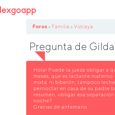
Foros
Familia
Vizcaya
>
>
Pregunta de Gild
Hola! Puede la jueza obligar a q
meses, que es lactante materno 
mixta: ni biberón, tampoco leche a
pernoctar en casa de su padre b
resumen, obligar esa separación 
noche?
Gracias de antemano