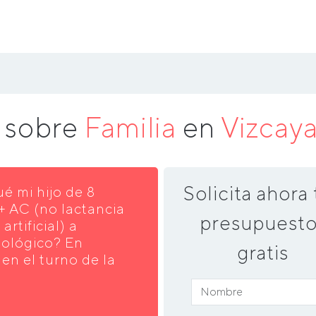
a sobre
Familia
en
Vizcay
Solicita ahora 
ué mi hijo de 8
+ AC (no lactancia
presupuesto
rtificial) a
iológico? En
gratis
en el turno de la