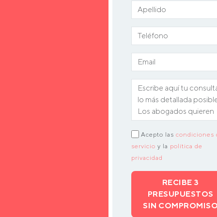
Acepto las
condiciones 
servicio
y la
política de
privacidad
RECIBE 3
PRESUPUESTOS
SIN COMPROMIS