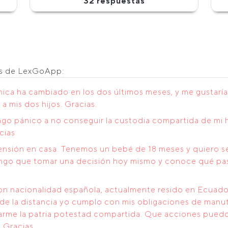
32 respuestas
os de LexGoApp:
ca ha cambiado en los dos últimos meses, y me gustaría 
a mis dos hijos. Gracias.
ngo pánico a no conseguir la custodia compartida de mi 
cias
sión en casa. Tenemos un bebé de 18 meses y quiero sep
ngo que tomar una decisión hoy mismo y conoce qué pasos
on nacionalidad española, actualmente resido en Ecuado
de la distancia yo cumplo con mis obligaciones de manut
itarme la patria potestad compartida. Que acciones pue
 Gracias.