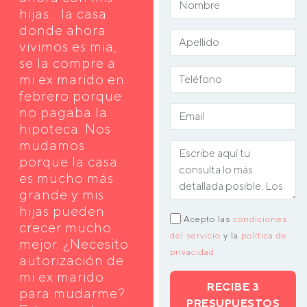
hijas... la casa
donde ahora
vivimos es mia,
se la compre a
mi ex marido en
febrero porque
no pagaba la
hipoteca. Nos
mudamos
porque la casa
es mucho más
grande y mis
hijas pueden
Acepto las
condiciones
crecer mucho
del servicio
y la
política de
mejor. ¿Necesito
privacidad
autorización de
mi ex marido
RECIBE 3
para mudarme?
PRESUPUESTOS