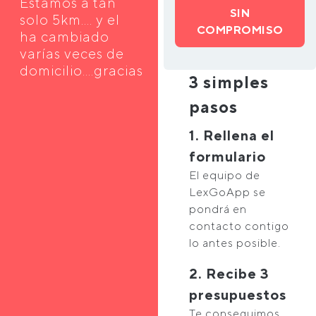
Estamos a tan
SIN
solo 5km.... y el
COMPROMISO
ha cambiado
varías veces de
domicilio....gracias
3 simples
pasos
1. Rellena el
formulario
El equipo de
LexGoApp se
pondrá en
contacto contigo
lo antes posible.
2. Recibe 3
presupuestos
Te conseguimos