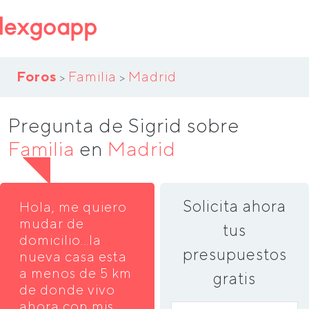
Foros
Familia
Madrid
>
>
Pregunta de Sigrid sobre
Familia
en
Madrid
Solicita ahora
Hola, me quiero
mudar de
tus
domicilio...la
presupuestos
nueva casa esta
a menos de 5 km
gratis
de donde vivo
ahora con mis