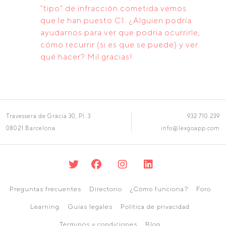
"tipo" de infracción cometida vemos
que le han puesto C1. ¿Alguien podría
ayudarnos para ver que podría ocurrirle,
cómo recurrir (si es que se puede) y ver
qué hacer? Mil gracias!
Travessera de Gràcia 30, Pl. 3
932 710 239
08021 Barcelona
info@lexgoapp.com
Preguntas frecuentes
Directorio
¿Cómo funciona?
Foro
Learning
Guías legales
Política de privacidad
Términos y condiciones
Blog