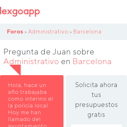
Foros
Administrativo
Barcelona
>
>
Pregunta de Juan sobre
Administrativo
en
Barcelona
Solicita ahora
Hola, hace un
año trabajaba
tus
como interino el
presupuestos
la policía local.
Hoy me han
gratis
llamado del
ayuntamiento