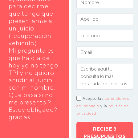
para decirme
que tengo que
presentarme a
un juicio
(recuperación
vehiculo).
Mi pregunta es
que ha día de
hoy yo no tengo
TPI y no quiero
acudir al juicio
con mi nombre.
Que pasa si no
Acepto las
condiciones
me presento.?
del servicio
y la
política de
Estoy obligado?
privacidad
gracias
RECIBE 3
PRESUPUESTOS