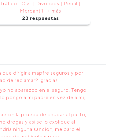
Tráfico | Civil | Divorcios | Penal |
Mercantil |
+ más
23 respuestas
 que dirigir a mapfre seguros y por
d de reclamar?. gracias
 yo no aparezco en el seguro. Tengo
lo pongo a mi padre en vez de a mí,
ieron la prueba de chupar el palito,
o drogas y asi se lo explique al
ndría ninguna sancion, me paro el
cargo del vehículo y pude