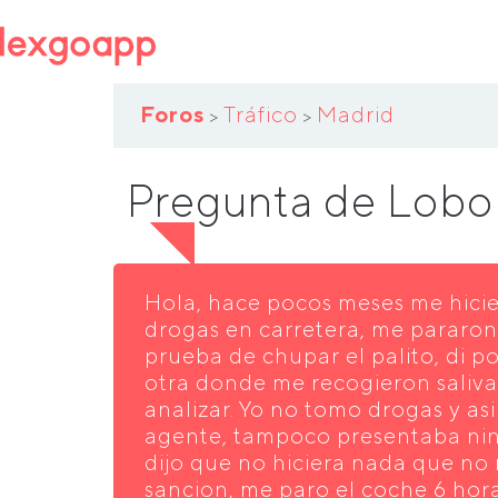
Foros
Tráfico
Madrid
>
>
Pregunta de Lobo
Hola, hace pocos meses me hici
drogas en carretera, me pararon 
prueba de chupar el palito, di po
otra donde me recogieron saliv
analizar. Yo no tomo drogas y asi
agente, tampoco presentaba nin
dijo que no hiciera nada que no
sancion, me paro el coche 6 hor