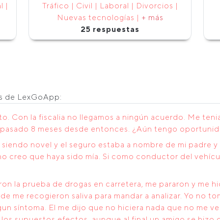
l |
Tráfico | Civil | Laboral | Divorcios |
Nuevas tecnologías |
+ más
25 respuestas
os de LexGoApp:
to. Con la fiscalia no llegamos a ningún acuerdo. Me tenia
 pasado 8 meses desde entonces. ¿Aún tengo oportunida
 siendo novel y el seguro estaba a nombre de mi padre y
 no creo que haya sido mía. Si como conductor del vehícu
n la prueba de drogas en carretera, me pararon y me hic
de me recogieron saliva para mandar a analizar. Yo no tom
n síntoma. El me dijo que no hiciera nada que no me ve
los supuestos efectos, aunque al final un amigo se hizo 