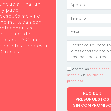
unque al final un
o y pude
 después me vino
e me multaban con
 antecedentes
ertificado de
es después? Como
cedentes penales si
 Gracias.
Acepto las
condiciones 
servicio
y la
política de
privacidad
RECIBE 3
PRESUPUESTOS
SIN COMPROMIS