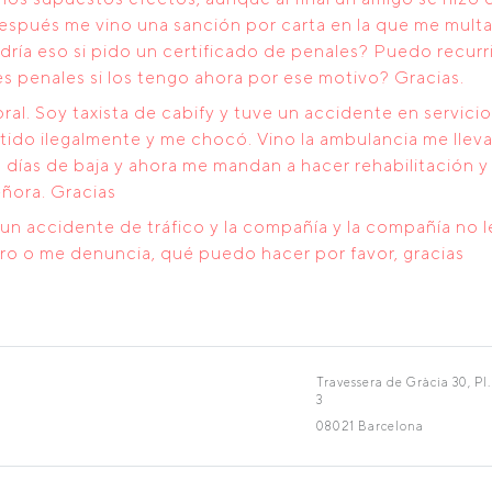
espués me vino una sanción por carta en la que me mult
dría eso si pido un certificado de penales? Puedo recu
s penales si los tengo ahora por ese motivo? Gracias.
ral. Soy taxista de cabify y tuve un accidente en servici
do ilegalmente y me chocó. Vino la ambulancia me llevar
25 días de baja y ahora me mandan a hacer rehabilitación 
eñora. Gracias
un accidente de tráfico y la compañía y la compañía no 
ro o me denuncia, qué puedo hacer por favor, gracias
Travessera de Gràcia 30, Pl.
3
08021 Barcelona