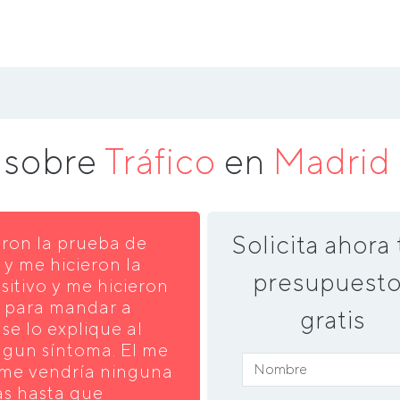
 sobre
Tráfico
en
Madrid
Solicita ahora 
eron la prueba de
y me hicieron la
presupuesto
sitivo y me hicieron
a para mandar a
gratis
 se lo explique al
gun síntoma. El me
 me vendría ninguna
as hasta que