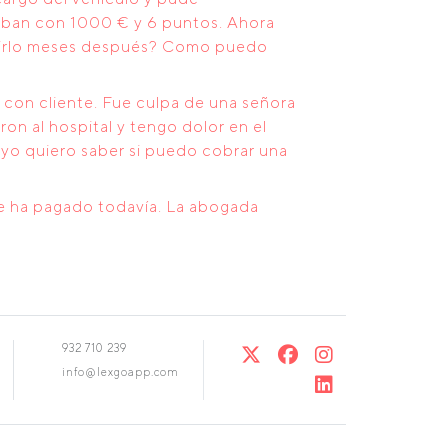
aban con 1000 € y 6 puntos. Ahora
rrirlo meses después? Como puedo
o con cliente. Fue culpa de una señora
on al hospital y tengo dolor en el
y yo quiero saber si puedo cobrar una
le ha pagado todavía. La abogada
932 710 239
info@lexgoapp.com