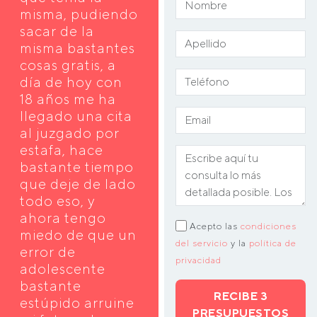
misma, pudiendo
sacar de la
misma bastantes
cosas gratis, a
día de hoy con
18 años me ha
llegado una cita
al juzgado por
estafa, hace
bastante tiempo
que deje de lado
todo eso, y
ahora tengo
Acepto las
condiciones
miedo de que un
del servicio
y la
política de
error de
privacidad
adolescente
bastante
RECIBE 3
estúpido arruine
PRESUPUESTOS