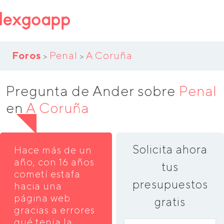
Foros
Penal
A Coruña
>
>
Pregunta de Ander sobre
Penal
en
A Coruña
Solicita ahora
Hace más de un
año, con 16 años
tus
cometí estafa
presupuestos
hacia una
página web
gratis
gracias a errores
qué tenía la