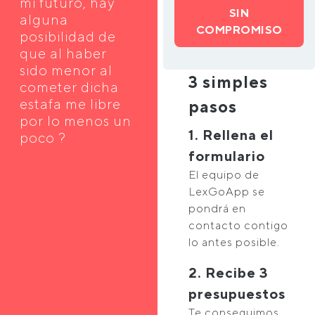
mi futuro, hay
SIN
alguna
COMPROMISO
posibilidad de
que al haber
sido menor al
3 simples
cometer dicha
estafa me libre
pasos
por lo menos un
1. Rellena el
poco ?
formulario
El equipo de
LexGoApp se
pondrá en
contacto contigo
lo antes posible.
2. Recibe 3
presupuestos
Te conseguimos