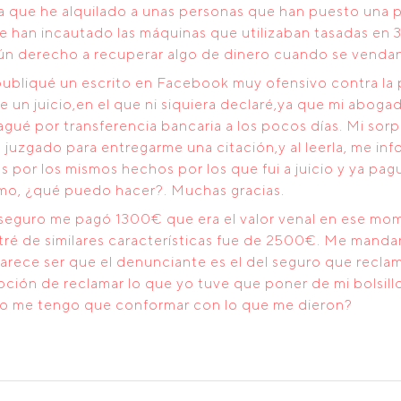
ía que he alquilado a unas personas que han puesto una 
 han incautado las máquinas que utilizaban tasadas en 3
ún derecho a recuperar algo de dinero cuando se vendan
 publiqué un escrito en Facebook muy ofensivo contra la
ve un juicio,en el que ni siquiera declaré,ya que mi abog
agué por transferencia bancaria a los pocos días. Mi sorp
 juzgado para entregarme una citación,y al leerla, me 
 por los mismos hechos por los que fui a juicio y ya pag
smo, ¿qué puedo hacer?. Muchas gracias.
l seguro me pagó 1300€ que era el valor venal en ese m
ré de similares características fue de 2500€. Me mandar
rece ser que el denunciante es el del seguro que reclam
pción de reclamar lo que yo tuve que poner de mi bolsill
a o me tengo que conformar con lo que me dieron?