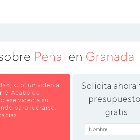
 sobre
Penal
en
Granada
Solicita ahora 
dad, subí un video a
rré. Acabo de
presupuesto
o ese video a su
ando para lucrarse,
gratis
racias