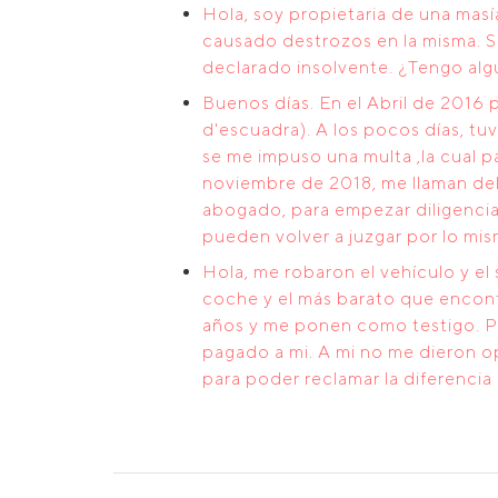
Hola, soy propietaria de una mas
causado destrozos en la misma. Se
declarado insolvente. ¿Tengo alg
Buenos días. En el Abril de 2016
d'escuadra). A los pocos días, tu
se me impuso una multa ,la cual p
noviembre de 2018, me llaman del
abogado, para empezar diligencias
pueden volver a juzgar por lo mi
Hola, me robaron el vehículo y e
coche y el más barato que encont
años y me ponen como testigo. Pa
pagado a mi. A mi no me dieron o
para poder reclamar la diferenci