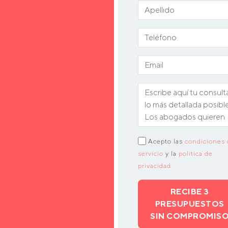
Acepto las
condiciones 
servicio
y la
política de
privacidad
RECIBE 3
PRESUPUESTOS
SIN COMPROMIS