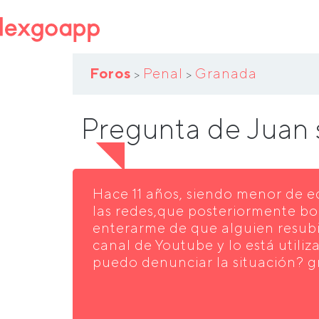
Foros
Penal
Granada
>
>
Pregunta de Juan
Hace 11 años, siendo menor de e
las redes,que posteriormente bo
enterarme de que alguien resubi
canal de Youtube y lo está utiliz
puedo denunciar la situación? g